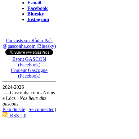
E-mail
Facebook
Bluesky
Instagram
Podcasts sur Ràdio País
@gasconha.com (Bluesky)
Esprit GASCON
(Facebook)
Couleur Gascogne
(Facebook)
2024-2026
— Gasconha.com - Noms
e Lòcs -
Nos lieux-dits
gascons
Plan du site
|
Se connecter
|
RSS 2.0