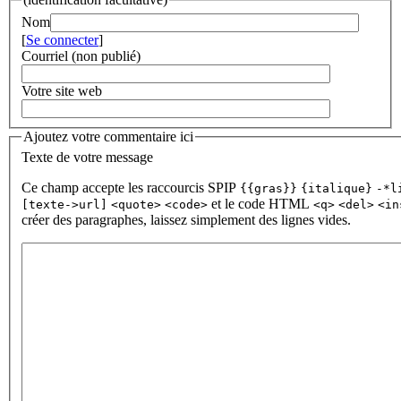
Nom
[
Se connecter
]
Courriel (non publié)
Votre site web
Ajoutez votre commentaire ici
Texte de votre message
Ce champ accepte les raccourcis SPIP
{{gras}}
{italique}
-*l
et le code HTML
[texte->url]
<quote>
<code>
<q>
<del>
<in
créer des paragraphes, laissez simplement des lignes vides.