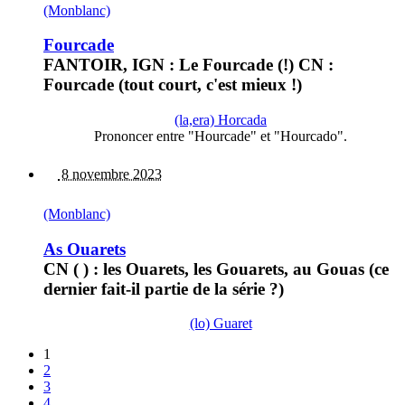
(Monblanc)
Fourcade
FANTOIR, IGN : Le Fourcade (!) CN :
Fourcade (tout court, c'est mieux !)
(la,era) Horcada
Prononcer entre "Hourcade" et "Hourcado".
8 novembre 2023
(Monblanc)
As Ouarets
CN ( ) : les Ouarets, les Gouarets, au Gouas (ce
dernier fait-il partie de la série ?)
(lo) Guaret
1
2
3
4