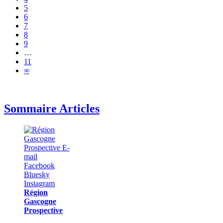
5
6
7
8
9
…
11
∞
Sommaire Articles
Région
Gascogne
Prospective