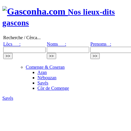
Nos lieux-dits
gascons
Recherche / Cèrca...
Lòcs :
Noms :
Prenoms :
Comenge & Coseran
Aran
Nébouzan
Savés
Còr de Comenge
Savés