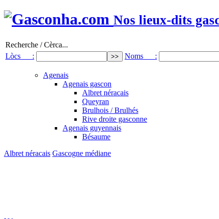
Nos lieux-dits gas
Recherche / Cèrca...
Lòcs :
Noms :
Agenais
Agenais gascon
Albret néracais
Queyran
Brulhois / Brulhés
Rive droite gasconne
Agenais guyennais
Bésaume
Albret néracais
Gascogne médiane