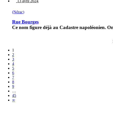
13 avril 2024
(Nérac)
Rue Bourges
Ce nom figure déjà au Cadastre napoléonien. On 
1
2
3
4
5
6
7
8
9
…
45
∞