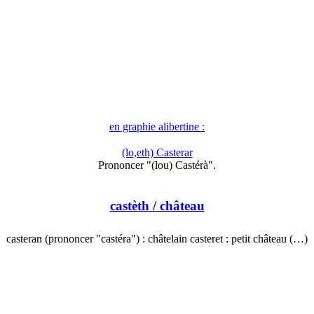
en graphie alibertine :
(lo,eth) Casterar
Prononcer "(lou) Castérà".
castèth
/ château
casteran (prononcer "castéra") : châtelain casteret : petit château (…)