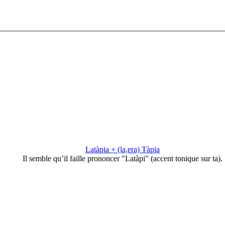
Latàpia + (la,era) Tàpia
Il semble qu’il faille prononcer "Latàpi" (accent tonique sur ta).