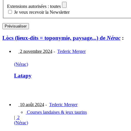
Extensions autorisées : toutes
Je veux recevoir la Newsletter
Lòcs (lieux-dits = toponymie, paysage...) de
Nérac
:
2 novembre 2024
-
Tederic Merger
(Nérac)
Latapy
10 août 2024
-
Tederic Merger
Courses landaises & jeux taurins
|
2
(Nérac)