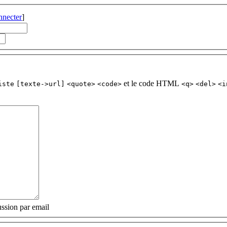
nnecter
]
et le code HTML
iste
[texte->url]
<quote>
<code>
<q>
<del>
<i
ssion par email