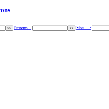
cons
Prenoms :
Mots :