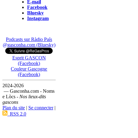
E-mail
Facebook
Bluesky
Instagram
Podcasts sur Ràdio País
@gasconha.com (Bluesky)
Esprit GASCON
(Facebook)
Couleur Gascogne
(Facebook)
2024-2026
— Gasconha.com - Noms
e Lòcs -
Nos lieux-dits
gascons
Plan du site
|
Se connecter
|
RSS 2.0