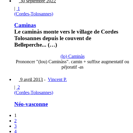
30 septembre 2022
|
1
(Cordes-Tolosannes)
Caminas
Le caminàs monte vers le village de Cordes
Tolosannes depuis le couvent de
Belleperche... (…)
(lo) Caminàs
Prononcer "(lou) Caminàss". camin + suffixe augmentatif ou
péjoratif -as
9 avril 2013
-
Vincent P.
|
2
(Cordes-Tolosannes)
Néo-vasconne
1
2
3
4