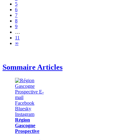
5
6
7
8
9
…
11
∞
Sommaire Articles
Région
Gascogne
Prospective