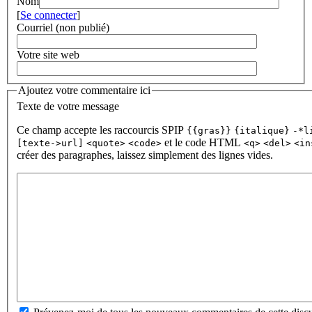
Nom
[
Se connecter
]
Courriel (non publié)
Votre site web
Ajoutez votre commentaire ici
Texte de votre message
Ce champ accepte les raccourcis SPIP
{{gras}}
{italique}
-*l
et le code HTML
[texte->url]
<quote>
<code>
<q>
<del>
<in
créer des paragraphes, laissez simplement des lignes vides.