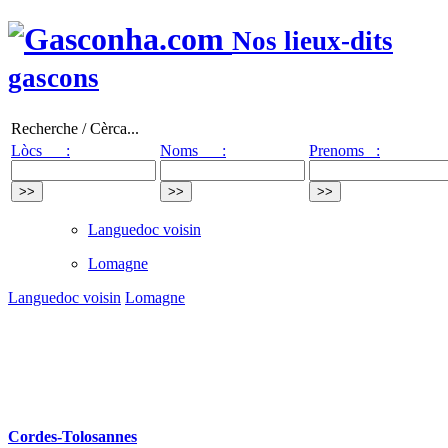
Nos lieux-dits
gascons
Recherche / Cèrca...
Lòcs :
Noms :
Prenoms :
Languedoc voisin
Lomagne
Languedoc voisin
Lomagne
Cordes-Tolosannes