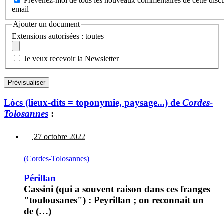
Prévenez-moi de tous les nouveaux commentaires de cette discu
email
Ajouter un document
Extensions autorisées : toutes
Je veux recevoir la Newsletter
Lòcs (lieux-dits = toponymie, paysage...) de
Cordes-
Tolosannes
:
27 octobre 2022
(Cordes-Tolosannes)
Périllan
Cassini (qui a souvent raison dans ces franges
"toulousanes") : Peyrillan ; on reconnait un
de (…)