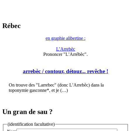
Rébec
en graphie alibertine :
L’Arrebèc
Prononcer "L’Arrébèc".
arrebèc
/ contour, détour... revêche !
On trouve des "Larrebec" (donc L’Arrebèc) dans la
toponymie gasconne*, et je (…)
Un gran de sau ?
(identification facultative)