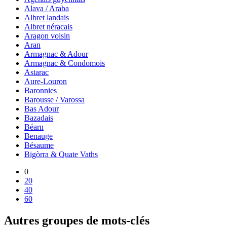
Alava / Araba
Albret landais
Albret néracais
Aragon voisin
Aran
Armagnac & Adour
Armagnac & Condomois
Astarac
Aure-Louron
Baronnies
Barousse / Varossa
Bas Adour
Bazadais
Béarn
Benauge
Bésaume
Bigòrra & Quate Vaths
0
20
40
60
Autres groupes de mots-clés