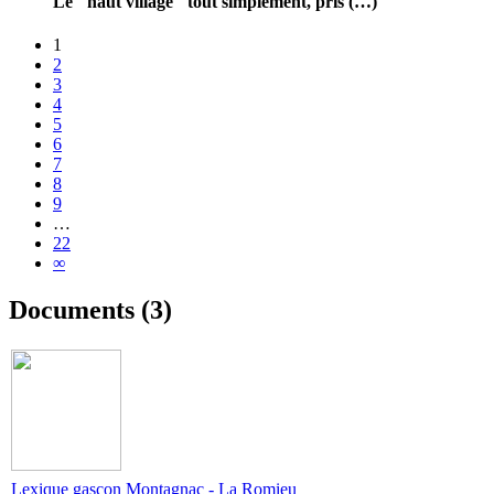
Le "haut village" tout simplement, pris (…)
1
2
3
4
5
6
7
8
9
…
22
∞
Documents (3)
Lexique gascon Montagnac - La Romieu