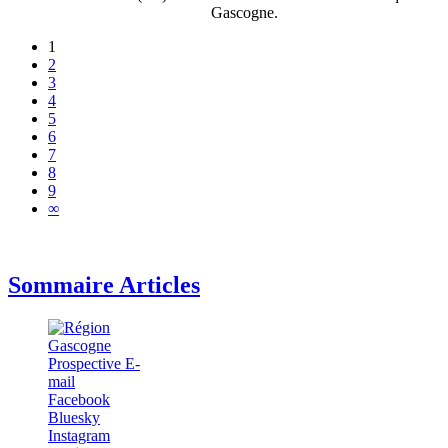
Gascogne.
1
2
3
4
5
6
7
8
9
∞
Sommaire Articles