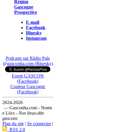
Région
Gascogne
Prospective
E-mail
Facebook
Bluesky
Instagram
Podcasts sur Ràdio País
@gasconha.com (Bluesky)
Esprit GASCON
(Facebook)
Couleur Gascogne
(Facebook)
2024-2026
— Gasconha.com - Noms
e Lòcs -
Nos lieux-dits
gascons
Plan du site
|
Se connecter
|
RSS 2.0