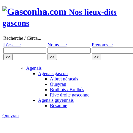
Nos lieux-dits
gascons
Recherche / Cèrca...
Lòcs :
Noms :
Prenoms :
Agenais
Agenais gascon
Albret néracais
Queyran
Brulhois / Brulhés
Rive droite gasconne
Agenais guyennais
Bésaume
Queyran