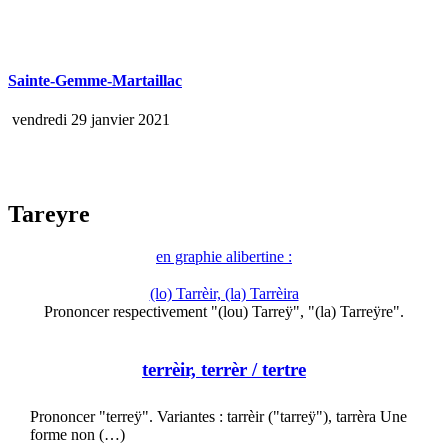
Sainte-Gemme-Martaillac
vendredi 29 janvier 2021
Tareyre
en graphie alibertine :
(lo) Tarrèir, (la) Tarrèira
Prononcer respectivement "(lou) Tarreÿ", "(la) Tarreÿre".
terrèir, terrèr
/ tertre
Prononcer "terreÿ". Variantes : tarrèir ("tarreÿ"), tarrèra Une
forme non (…)