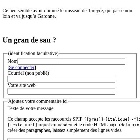
Ce lieu semble avoir nommé le ruisseau de Tareyre, qui passe non
loin et va jusqu’à Garonne.
Un gran de sau ?
(identification facultative)
Nom
[
Se connecter
]
Courriel (non publié)
Votre site web
Ajoutez votre commentaire ici
Texte de votre message
Ce champ accepte les raccourcis SPIP
{{gras}}
{italique}
-*l
et le code HTML
[texte->url]
<quote>
<code>
<q>
<del>
<in
créer des paragraphes, laissez simplement des lignes vides.