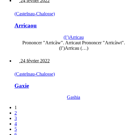
24 février 2022
(Castelnau-Chalosse)
Arricaou
(l’)Arricau
Prononcer "Arricàw". Arricaut Prononcer "Arricàwt".
(l’)Arricau (…)
24 février 2022
(Castelnau-Chalosse)
Gaxie
Gashia
1
2
3
4
5
6