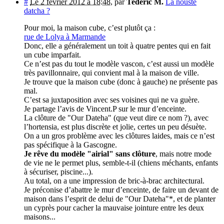
#
Le 2 février 2012 à 18:48
,
par
Tederic M.
La nouste
datcha ?
Pour moi, la maison cube, c’est plutôt ça :
rue de Lolya à Marmande
Donc, elle a généralement un toit à quatre pentes qui en fait
un cube imparfait.
Ce n’est pas du tout le modèle vascon, c’est aussi un modèle
très pavillonnaire, qui convient mal à la maison de ville.
Je trouve que la maison cube (donc à gauche) ne présente pas
mal.
C’est sa juxtaposition avec ses voisines qui ne va guère.
Je partage l’avis de Vincent.P sur le mur d’enceinte.
La clôture de "Our Dateha" (que veut dire ce nom ?), avec
l’hortensia, est plus discrète et jolie, certes un peu désuète.
On a un gros problème avec les clôtures laides, mais ce n’est
pas spécifique à la Gascogne.
Je rêve du modèle "airial" sans clôture
, mais notre mode
de vie ne le permet plus, semble-t-il (chiens méchants, enfants
à sécuriser, piscine...).
Au total, on a une impression de bric-à-brac architectural.
Je préconise d’abattre le mur d’enceinte, de faire un devant de
maison dans l’esprit de delui de "Our Dateha"*, et de planter
un cyprès pour cacher la mauvaise jointure entre les deux
maisons...