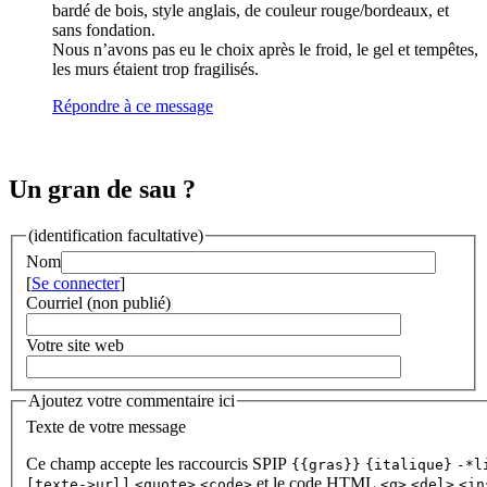
bardé de bois, style anglais, de couleur rouge/bordeaux, et
sans fondation.
Nous n’avons pas eu le choix après le froid, le gel et tempêtes,
les murs étaient trop fragilisés.
Répondre à ce message
Un gran de sau ?
(identification facultative)
Nom
[
Se connecter
]
Courriel (non publié)
Votre site web
Ajoutez votre commentaire ici
Texte de votre message
Ce champ accepte les raccourcis SPIP
{{gras}}
{italique}
-*l
et le code HTML
[texte->url]
<quote>
<code>
<q>
<del>
<in