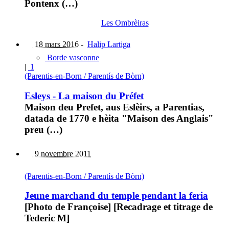
Pontenx (…)
Les Ombrèiras
18 mars 2016
-
Halip Lartiga
Borde vasconne
|
1
(Parentis-en-Born / Parentís de Bòrn)
Esleys - La maison du Préfet
Maison deu Prefet, aus Eslèirs, a Parentias,
datada de 1770 e hèita "Maison des Anglais"
preu (…)
9 novembre 2011
(Parentis-en-Born / Parentís de Bòrn)
Jeune marchand du temple pendant la feria
[Photo de Françoise] [Recadrage et titrage de
Tederic M]