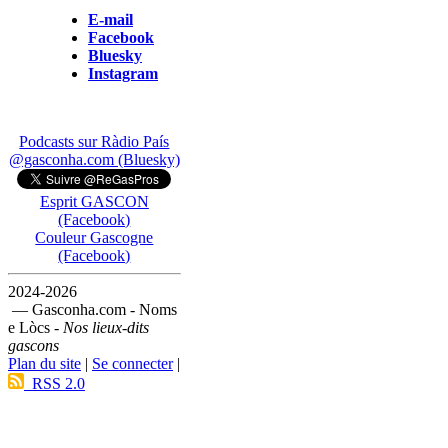
E-mail
Facebook
Bluesky
Instagram
Podcasts sur Ràdio País
@gasconha.com (Bluesky)
Esprit GASCON
(Facebook)
Couleur Gascogne
(Facebook)
2024-2026
— Gasconha.com - Noms
e Lòcs -
Nos lieux-dits
gascons
Plan du site
|
Se connecter
|
RSS 2.0