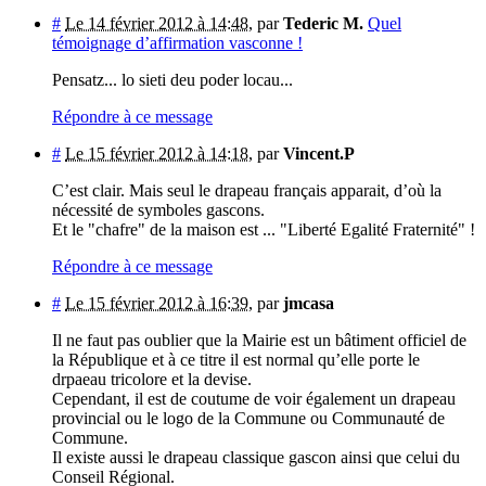
#
Le 14 février 2012 à 14:48
,
par
Tederic M.
Quel
témoignage d’affirmation vasconne !
Pensatz... lo sieti deu poder locau...
Répondre à ce message
#
Le 15 février 2012 à 14:18
,
par
Vincent.P
C’est clair. Mais seul le drapeau français apparait, d’où la
nécessité de symboles gascons.
Et le "chafre" de la maison est ... "Liberté Egalité Fraternité" !
Répondre à ce message
#
Le 15 février 2012 à 16:39
,
par
jmcasa
Il ne faut pas oublier que la Mairie est un bâtiment officiel de
la République et à ce titre il est normal qu’elle porte le
drpaeau tricolore et la devise.
Cependant, il est de coutume de voir également un drapeau
provincial ou le logo de la Commune ou Communauté de
Commune.
Il existe aussi le drapeau classique gascon ainsi que celui du
Conseil Régional.