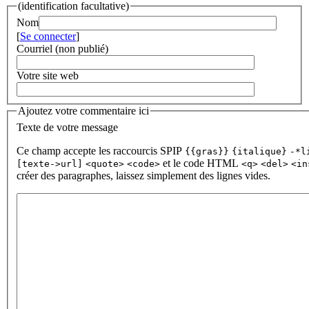
(identification facultative)
Nom
[
Se connecter
]
Courriel (non publié)
Votre site web
Ajoutez votre commentaire ici
Texte de votre message
Ce champ accepte les raccourcis SPIP
{{gras}}
{italique}
-*l
et le code HTML
[texte->url]
<quote>
<code>
<q>
<del>
<in
créer des paragraphes, laissez simplement des lignes vides.