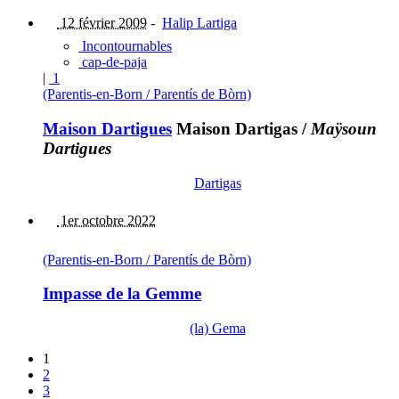
12 février 2009
-
Halip Lartiga
Incontournables
cap-de-paja
|
1
(Parentis-en-Born / Parentís de Bòrn)
Maison Dartigues
Maison Dartigas
/
Maÿsoun
Dartigues
Dartigas
1er octobre 2022
(Parentis-en-Born / Parentís de Bòrn)
Impasse de la Gemme
(la) Gema
1
2
3