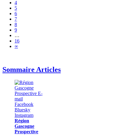
4
5
6
7
8
9
…
16
∞
Sommaire Articles
Région
Gascogne
Prospective