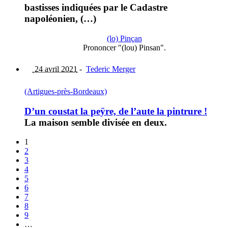
bastisses indiquées par le Cadastre
napoléonien, (…)
(lo) Pinçan
Prononcer "(lou) Pinsan".
24 avril 2021
-
Tederic Merger
(Artigues-près-Bordeaux)
D’un coustat la peÿre, de l’aute la pintrure !
La maison semble divisée en deux.
1
2
3
4
5
6
7
8
9
…