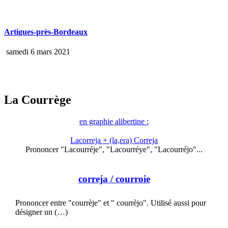
Artigues-près-Bordeaux
samedi 6 mars 2021
La Courrège
en graphie alibertine :
Lacorreja + (la,era) Correja
Prononcer "Lacourréje", "Lacourréye", "Lacourréjo"...
correja
/ courroie
Prononcer entre "courrèje" et " courrèjo". Utilisé aussi pour
désigner un (…)