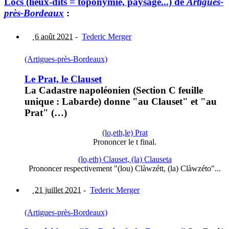
Lòcs (lieux-dits = toponymie, paysage...) de
Artigues-
près-Bordeaux
:
6 août 2021
-
Tederic Merger
(Artigues-près-Bordeaux)
Le Prat, le Clauset
La Cadastre napoléonien (Section C feuille
unique : Labarde) donne "au Clauset" et "au
Prat" (…)
(lo,eth,le) Prat
Prononcer le t final.
(lo,eth) Clauset, (la) Clauseta
Prononcer respectivement "(lou) Clàwzétt, (la) Clàwzéto"...
21 juillet 2021
-
Tederic Merger
(Artigues-près-Bordeaux)