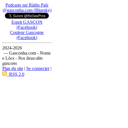
Podcasts sur Ràdio País
@gasconha.com (Bluesky)
Esprit GASCON
(Facebook)
Couleur Gascogne
(Facebook)
2024-2026
— Gasconha.com - Noms
e Lòcs -
Nos lieux-dits
gascons
Plan du site
|
Se connecter
|
RSS 2.0