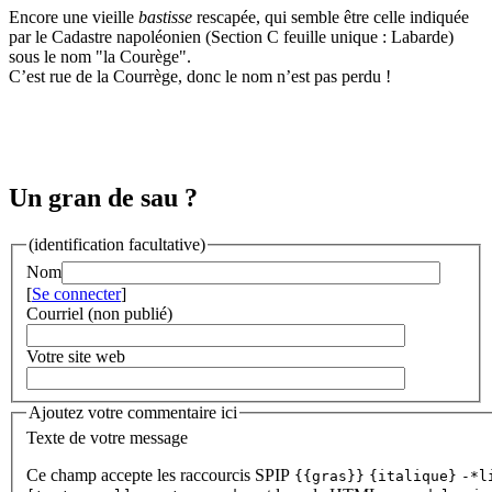
Encore une vieille
bastisse
rescapée, qui semble être celle indiquée
par le Cadastre napoléonien (Section C feuille unique : Labarde)
sous le nom "la Courège".
C’est rue de la Courrège, donc le nom n’est pas perdu !
Un gran de sau ?
(identification facultative)
Nom
[
Se connecter
]
Courriel (non publié)
Votre site web
Ajoutez votre commentaire ici
Texte de votre message
Ce champ accepte les raccourcis SPIP
{{gras}}
{italique}
-*l