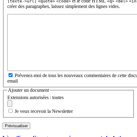
et le code HTML
[texte->url]
<quote>
<code>
<q>
<del>
<in
créer des paragraphes, laissez simplement des lignes vides.
Prévenez-moi de tous les nouveaux commentaires de cette discu
email
Ajouter un document
Extensions autorisées : toutes
Je veux recevoir la Newsletter