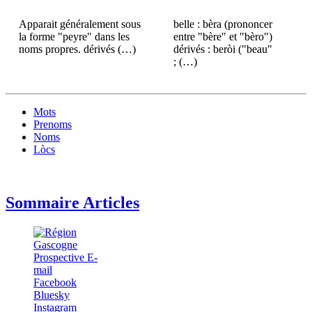
Apparait généralement sous
belle : bèra (prononcer
la forme "peyre" dans les
entre "bère" et "bèro")
noms propres. dérivés (…)
dérivés : beròi ("beau"
; (…)
Mots
Prenoms
Noms
Lòcs
Sommaire Articles