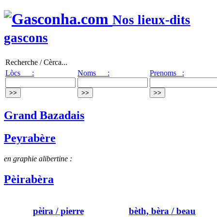
Nos lieux-dits
gascons
Recherche / Cèrca...
Lòcs :
Noms :
Prenoms :
Grand Bazadais
Peyrabère
en graphie alibertine :
Pèirabèra
pèira
/ pierre
bèth, bèra
/ beau