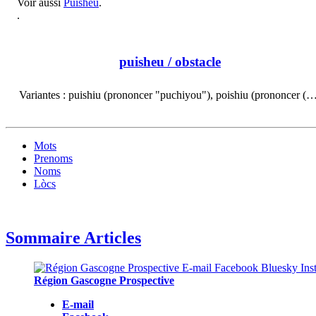
Voir aussi
Puisheu
.
.
puisheu
/ obstacle
Variantes : puishiu (prononcer "puchiyou"), poishiu (prononcer (
Mots
Prenoms
Noms
Lòcs
Sommaire Articles
Région Gascogne Prospective
E-mail