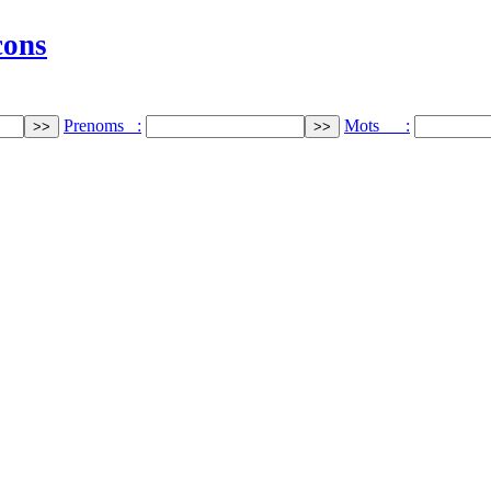
cons
Prenoms :
Mots :