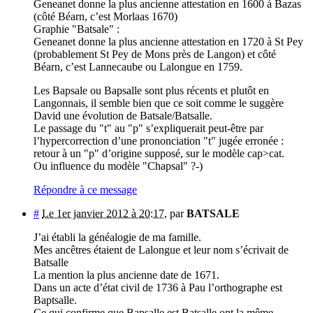
Geneanet donne la plus ancienne attestation en 1600 à Bazas
(côté Béarn, c’est Morlaas 1670)
Graphie "Batsale" :
Geneanet donne la plus ancienne attestation en 1720 à St Pey
(probablement St Pey de Mons près de Langon) et côté
Béarn, c’est Lannecaube ou Lalongue en 1759.
Les Bapsale ou Bapsalle sont plus récents et plutôt en
Langonnais, il semble bien que ce soit comme le suggère
David une évolution de Batsale/Batsalle.
Le passage du "t" au "p" s’expliquerait peut-être par
l’hypercorrection d’une prononciation "t" jugée erronée :
retour à un "p" d’origine supposé, sur le modèle cap>cat.
Ou influence du modèle "Chapsal" ?-)
Répondre à ce message
#
Le 1er janvier 2012 à 20:17
,
par
BATSALE
J’ai établi la généalogie de ma famille.
Mes ancêtres étaient de Lalongue et leur nom s’écrivait de
Batsalle
La mention la plus ancienne date de 1671.
Dans un acte d’état civil de 1736 à Pau l’orthographe est
Baptsalle.
Ce qui confirme que Bapsalle est Batsalle ont la même