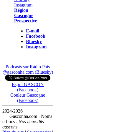
Région
Gascogne
Prospective
E-mail
Facebook
Bluesky
Instagram
Podcasts sur Ràdio País
@gasconha.com (Bluesky)
Esprit GASCON
(Facebook)
Couleur Gascogne
(Facebook)
2024-2026
— Gasconha.com - Noms
e Lòcs -
Nos lieux-dits
gascons