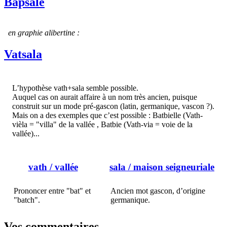
Bapsale
en graphie alibertine :
Vatsala
L’hypothèse vath+sala semble possible.
Auquel cas on aurait affaire à un nom très ancien, puisque
construit sur un mode pré-gascon (latin, germanique, vascon ?).
Mais on a des exemples que c’est possible : Batbielle (Vath-
vièla = "villa" de la vallée , Batbie (Vath-via = voie de la
vallée)...
vath
/ vallée
sala
/ maison seigneuriale
Prononcer entre "bat" et
Ancien mot gascon, d’origine
"batch".
germanique.
Vos commentaires