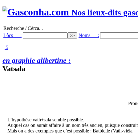
Nos lieux-dits gas
Recherche / Cèrca...
Lòcs :
Noms :
|
5
en graphie alibertine :
Vatsala
Prono
L’hypothèse vath+sala semble possible.
Auquel cas on aurait affaire à un nom très ancien, puisque construi
Mais on a des exemples que c’est possible : Batbielle (Vath-vièla = "v