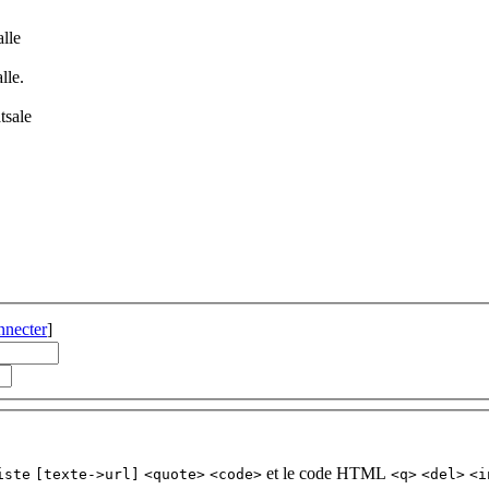
alle
lle.
tsale
nnecter
]
et le code HTML
iste
[texte->url]
<quote>
<code>
<q>
<del>
<i