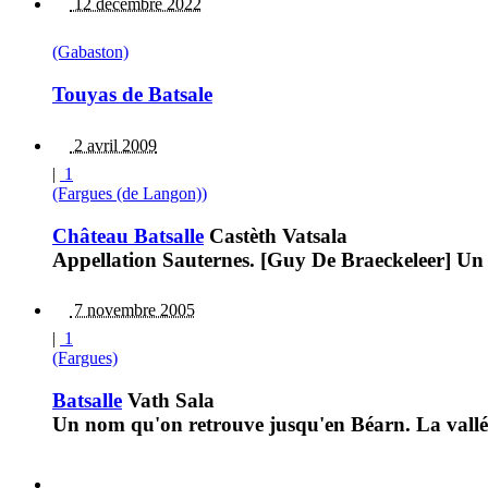
12 décembre 2022
(Gabaston)
Touyas de Batsale
2 avril 2009
|
1
(Fargues (de Langon))
Château Batsalle
Castèth Vatsala
Appellation Sauternes. [Guy De Braeckeleer] Un
7 novembre 2005
|
1
(Fargues)
Batsalle
Vath Sala
Un nom qu'on retrouve jusqu'en Béarn. La vallée 