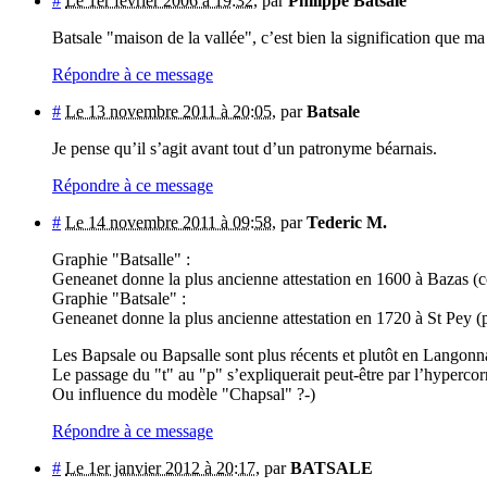
#
Le 1er février 2006 à 19:32
,
par
Philippe Batsale
Batsale "maison de la vallée", c’est bien la signification que ma
Répondre à ce message
#
Le 13 novembre 2011 à 20:05
,
par
Batsale
Je pense qu’il s’agit avant tout d’un patronyme béarnais.
Répondre à ce message
#
Le 14 novembre 2011 à 09:58
,
par
Tederic M.
Graphie "Batsalle" :
Geneanet donne la plus ancienne attestation en 1600 à Bazas (c
Graphie "Batsale" :
Geneanet donne la plus ancienne attestation en 1720 à St Pey
Les Bapsale ou Bapsalle sont plus récents et plutôt en Langonn
Le passage du "t" au "p" s’expliquerait peut-être par l’hypercor
Ou influence du modèle "Chapsal" ?-)
Répondre à ce message
#
Le 1er janvier 2012 à 20:17
,
par
BATSALE