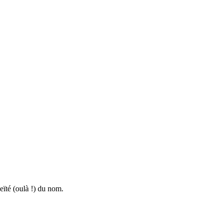
eïté (oulà !) du nom.