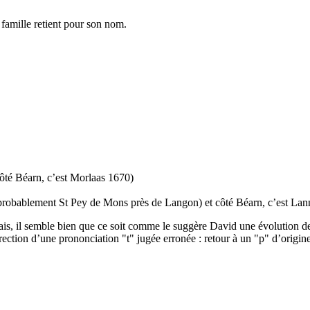
 famille retient pour son nom.
ôté Béarn, c’est Morlaas 1670)
 (probablement St Pey de Mons près de Langon) et côté Béarn, c’est L
ais, il semble bien que ce soit comme le suggère David une évolution de
rection d’une prononciation "t" jugée erronée : retour à un "p" d’origi