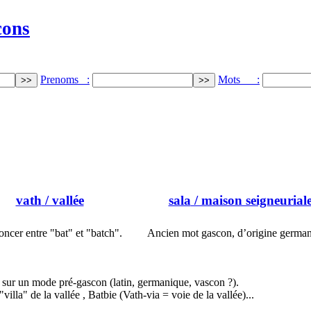
cons
Prenoms :
Mots :
vath
/ vallée
sala
/ maison seigneurial
ncer entre "bat" et "batch".
Ancien mot gascon, d’origine german
t sur un mode pré-gascon (latin, germanique, vascon ?).
illa" de la vallée , Batbie (Vath-via = voie de la vallée)...