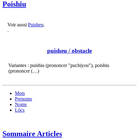
Poishiu
Voir aussi
Puisheu
.
.
puisheu
/ obstacle
Variantes : puishiu (prononcer "puchiyou"), poishiu
(prononcer (…)
Mots
Prenoms
Noms
Lòcs
Sommaire Articles