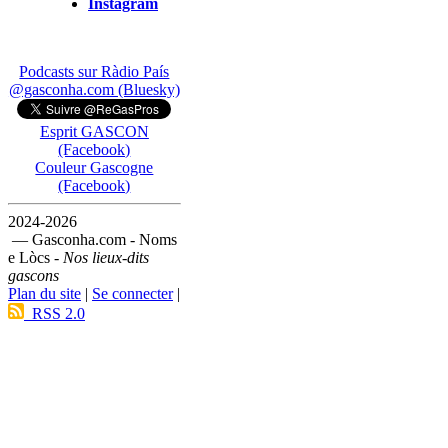
Instagram
Podcasts sur Ràdio País
@gasconha.com (Bluesky)
Esprit GASCON
(Facebook)
Couleur Gascogne
(Facebook)
2024-2026
— Gasconha.com - Noms
e Lòcs -
Nos lieux-dits
gascons
Plan du site
|
Se connecter
|
RSS 2.0