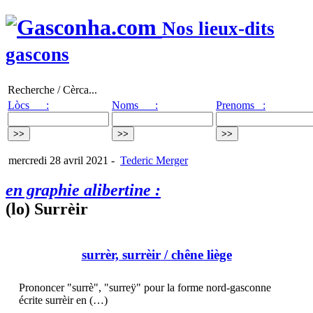
Nos lieux-dits
gascons
Recherche / Cèrca...
Lòcs :
Noms :
Prenoms :
mercredi 28 avril 2021
-
Tederic Merger
en graphie alibertine :
(lo) Surrèir
surrèr, surrèir
/ chêne liège
Prononcer "surrè", "surreÿ" pour la forme nord-gasconne
écrite surrèir en (…)