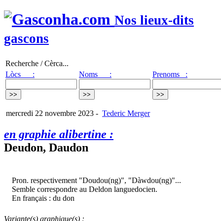
Nos lieux-dits
gascons
Recherche / Cèrca...
Lòcs :
Noms :
Prenoms :
mercredi 22 novembre 2023
-
Tederic Merger
en graphie alibertine :
Deudon, Daudon
Pron. respectivement "Doudou(ng)", "Dàwdou(ng)"...
Semble correspondre au Deldon languedocien.
En français : du don
Variante(s) graphique(s) :