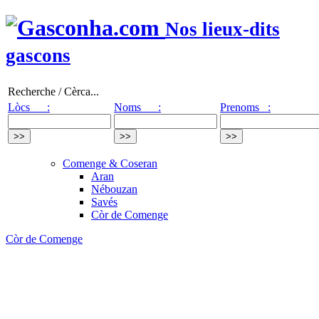
Nos lieux-dits
gascons
Recherche / Cèrca...
Lòcs :
Noms :
Prenoms :
Comenge & Coseran
Aran
Nébouzan
Savés
Còr de Comenge
Còr de Comenge