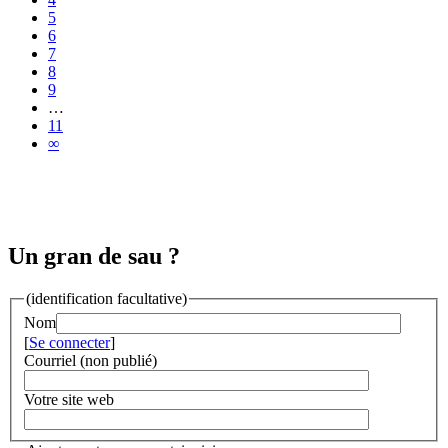
5
6
7
8
9
…
11
∞
Un gran de sau ?
(identification facultative)
Nom
[
Se connecter
]
Courriel (non publié)
Votre site web