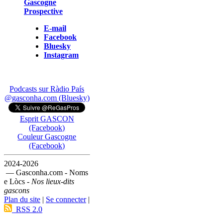
Gascogne
Prospective
E-mail
Facebook
Bluesky
Instagram
Podcasts sur Ràdio País
@gasconha.com (Bluesky)
Esprit GASCON
(Facebook)
Couleur Gascogne
(Facebook)
2024-2026
— Gasconha.com - Noms
e Lòcs -
Nos lieux-dits
gascons
Plan du site
|
Se connecter
|
RSS 2.0