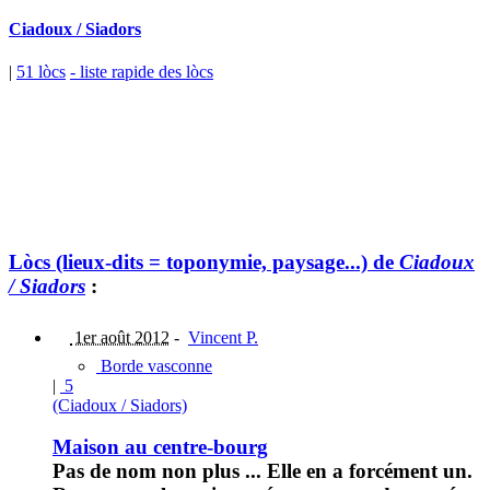
Ciadoux / Siadors
|
51 lòcs
- liste rapide des lòcs
Lòcs (lieux-dits = toponymie, paysage...) de
Ciadoux
/ Siadors
:
1er août 2012
-
Vincent P.
Borde vasconne
|
5
(Ciadoux / Siadors)
Maison au centre-bourg
Pas de nom non plus ... Elle en a forcément un.