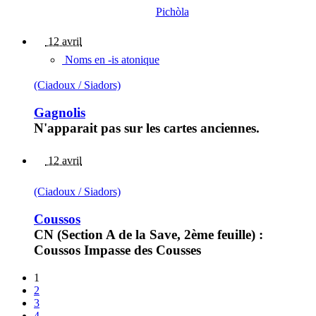
Pichòla
12 avril
Noms en -is atonique
(Ciadoux / Siadors)
Gagnolis
N'apparait pas sur les cartes anciennes.
12 avril
(Ciadoux / Siadors)
Coussos
CN (Section A de la Save, 2ème feuille) :
Coussos Impasse des Cousses
1
2
3
4