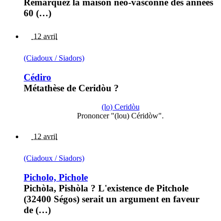
Remarquez la maison néo-vasconne des années
60 (…)
12 avril
(Ciadoux / Siadors)
Cédiro
Métathèse de Ceridòu ?
(lo) Ceridòu
Prononcer "(lou) Céridòw".
12 avril
(Ciadoux / Siadors)
Picholo, Pichole
Pichòla, Pishòla ? L'existence de Pitchole
(32400 Ségos) serait un argument en faveur
de (…)