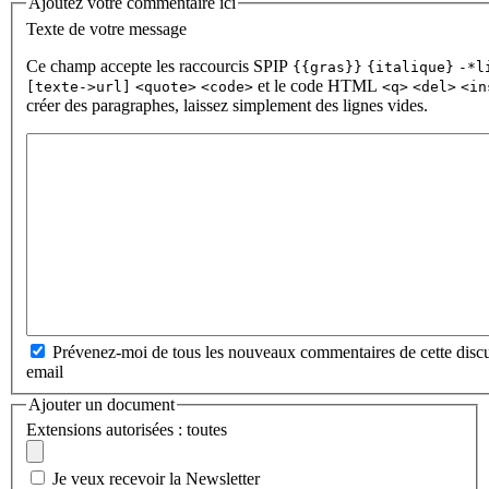
Ajoutez votre commentaire ici
Texte de votre message
Ce champ accepte les raccourcis SPIP
{{gras}}
{italique}
-*l
et le code HTML
[texte->url]
<quote>
<code>
<q>
<del>
<in
créer des paragraphes, laissez simplement des lignes vides.
Prévenez-moi de tous les nouveaux commentaires de cette discu
email
Ajouter un document
Extensions autorisées : toutes
Je veux recevoir la Newsletter