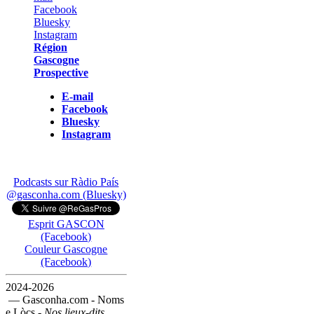
Région
Gascogne
Prospective
E-mail
Facebook
Bluesky
Instagram
Podcasts sur Ràdio País
@gasconha.com (Bluesky)
Esprit GASCON
(Facebook)
Couleur Gascogne
(Facebook)
2024-2026
— Gasconha.com - Noms
e Lòcs -
Nos lieux-dits