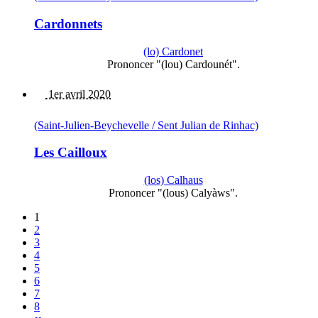
Cardonnets
(lo) Cardonet
Prononcer "(lou) Cardounét".
1er avril 2020
(Saint-Julien-Beychevelle / Sent Julian de Rinhac)
Les Cailloux
(los) Calhaus
Prononcer "(lous) Calyàws".
1
2
3
4
5
6
7
8