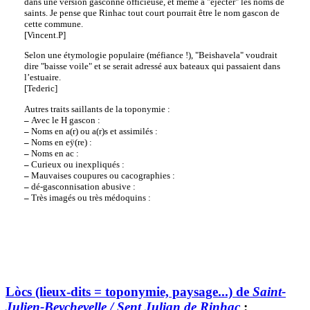
dans une version gasconne officieuse, et même à "éjecter" les noms de
saints. Je pense que Rinhac tout court pourrait être le nom gascon de
cette commune.
[Vincent.P]
Selon une étymologie populaire (méfiance !), "Beishavela" voudrait
dire "baisse voile" et se serait adressé aux bateaux qui passaient dans
l’estuaire.
[Tederic]
Autres traits saillants de la toponymie :
–
Avec le H gascon :
–
Noms en a(r) ou a(r)s et assimilés :
–
Noms en eÿ(re) :
–
Noms en ac :
–
Curieux ou inexpliqués :
–
Mauvaises coupures ou cacographies :
–
dé-gasconnisation abusive :
–
Très imagés ou très médoquins :
Lòcs (lieux-dits = toponymie, paysage...) de
Saint-
Julien-Beychevelle / Sent Julian de Rinhac
: