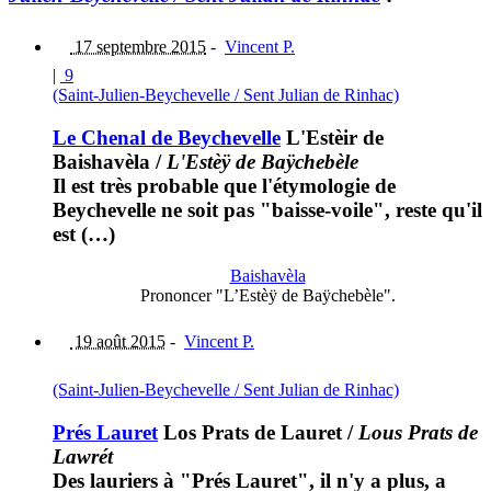
17 septembre 2015
-
Vincent P.
|
9
(Saint-Julien-Beychevelle / Sent Julian de Rinhac)
Le Chenal de Beychevelle
L'Estèir de
Baishavèla
/
L'Estèÿ de Baÿchebèle
Il est très probable que l'étymologie de
Beychevelle ne soit pas "baisse-voile", reste qu'il
est (…)
Baishavèla
Prononcer "L’Estèÿ de Baÿchebèle".
19 août 2015
-
Vincent P.
(Saint-Julien-Beychevelle / Sent Julian de Rinhac)
Prés Lauret
Los Prats de Lauret
/
Lous Prats de
Lawrét
Des lauriers à "Prés Lauret", il n'y a plus, a