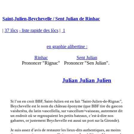
Saint-Julien-Beychevelle / Sent Julian de Rinhac
|
37 lòcs
- liste rapide des lòcs
|
1
en graphie alibertine :
Rinhac
Sent Julian
Prononcer "Rignac"
Prononcer "Sen Julian".
Julian Julian Julien
Si l’on en croit BBF, Saint-Julien est en fait "Saint-Julien-de-Rignac",
Beychevelle est le nom du château éponyme (que BBF tire du gascon
vaisherèra, du latin vascellella, sur vascellum=vaisseau, autrement dit
un endroit où se regroupaient les petits bateaux, c’est-à-dire nos
gabarres, or justement Beychevelle est aussi un port sur la Gironde).
Je suis assez d’avis de restaurer les lieux-dits authentiques, au moins