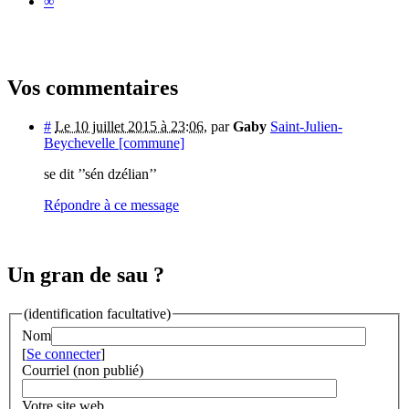
∞
Vos commentaires
#
Le 10 juillet 2015 à 23:06
,
par
Gaby
Saint-Julien-
Beychevelle [commune]
se dit ’’sén dzélian’’
Répondre à ce message
Un gran de sau ?
(identification facultative)
Nom
[
Se connecter
]
Courriel (non publié)
Votre site web