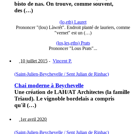
bisto de nas. On trouve, comme souvent,
des (…)
(lo,eth) Lauret
Prononcer "(lou) Làwrét". Endroit planté de lauriers, comme
"vernet" est un (…)
(los,les,eths) Prats
Prononcer "Lous Prats"...
10 juillet 2015
-
Vincent P.
(Saint-Julien-Beychevelle / Sent Julian de Rinhac)
Chai moderne à Beychevelle
Une création de LAH/AT Architectes (la famille
Triaud). Le vignoble bordelais a compris
qu'il (…)
1er avril 2020
(Saint-Julien-Beychevelle / Sent Julian de Rinhac)