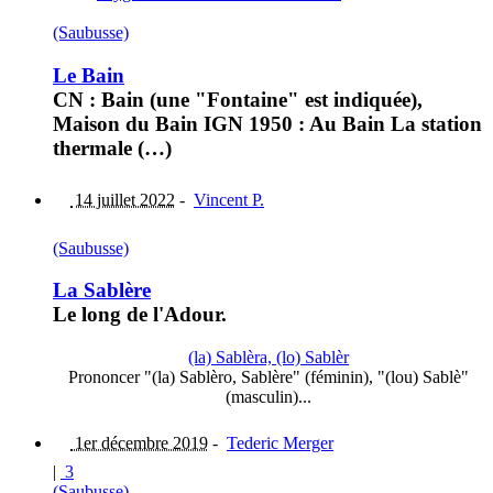
(Saubusse)
Le Bain
CN : Bain (une "Fontaine" est indiquée),
Maison du Bain IGN 1950 : Au Bain La station
thermale (…)
14 juillet 2022
-
Vincent P.
(Saubusse)
La Sablère
Le long de l'Adour.
(la) Sablèra, (lo) Sablèr
Prononcer "(la) Sablèro, Sablère" (féminin), "(lou) Sablè"
(masculin)...
1er décembre 2019
-
Tederic Merger
|
3
(Saubusse)