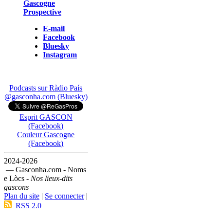
Gascogne
Prospective
E-mail
Facebook
Bluesky
Instagram
Podcasts sur Ràdio País
@gasconha.com (Bluesky)
Esprit GASCON
(Facebook)
Couleur Gascogne
(Facebook)
2024-2026
— Gasconha.com - Noms
e Lòcs -
Nos lieux-dits
gascons
Plan du site
|
Se connecter
|
RSS 2.0