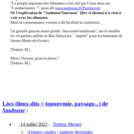
"Le peuple aquitain des Sibusates a été cité par César dans ses
"Commentaires "", nous dit
www.saubusse.fr/Patrimoine
.
Or l’explication de "Saubusse/Sauvussa" (lire ci-dessus) n’a rien à
voir avec les sibusates.
Mais la consonnance voisine a dû faciliter la confusion.
Un gentilé gascon serait plutôt "sauvussòt/saubussot", sur le modèle
en -òt parfois utilisé en Bas-Adour (ex : "mariòt" pour les habitants de
Sainte-Marie-de-Gosse).
[Tederic M.]
Merci Vincent, pour la photo !
[Tederic M.]
Lòcs (lieux-dits = toponymie, paysage...) de
Saubusse
:
14 juillet 2022
-
Tederic Merger
Aÿgues caudes / stations thermales