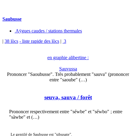
Saubusse
Aÿgues caudes / stations thermales
|
38 lòcs
- liste rapide des lòcs
|
3
en graphie alibertine :
Sauvussa
Prononcer "Saoubusse". Très probablement "sauva" (prononcer
entre "saoube" (…)
seuva, sauva
/ forêt
Prononcer respectivement entre "séwbe" et "séwbo" ; entre
"sàwbe" et (…)
Le gentilé de Saubusse est "sibusate".