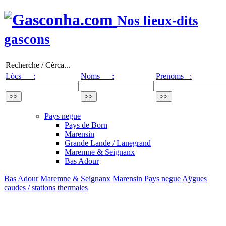
Nos lieux-dits
gascons
Recherche / Cèrca...
Lòcs :
Noms :
Prenoms :
Pays negue
Pays de Born
Marensin
Grande Lande / Lanegrand
Maremne & Seignanx
Bas Adour
Bas Adour
Maremne & Seignanx
Marensin
Pays negue
Aÿgues
caudes / stations thermales