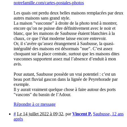
notrefamille.com/cartes-postales-photos
Les quais ont perdu deux belles maisons remplacées par deux
autres maisons sans grand style.
La maison "vasconne" à droite de la photo tend à montrer,
encore qu’on ne puisse dire définitivement avec le noir et
blanc, que les maisons de Saubusse étaient blanchies à la
chaux, ce que l’état moderne laisse encore entrevoir.
Or, il s’avère qu’assez étrangement à Saubusse, la quasi-
intégralité des maisons est désormais "nue". C’est assez
choquant sur la place centrale, surtout que les maisons dites
vasconnes supportent assez mal l’absence d’enduit à mon
avis.
Pour autant, Saubusse possède un vrai potentiel : c’est un
beau port fluvial gascon dans la lignée de Peyrehorade par
exemple.
Il y aurait vraiment quelque chose à faire autour des ports
"vascons" du bassin de l’Adour.
Répondre à ce message
#
Le 14 juillet 2022 à 09:32
,
par
Vincent P.
Saubusse, 12 ans
après