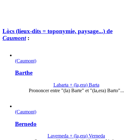
Lòcs (lieux-dits = toponymie, paysage...) de
Caumont
:
(Caumont)
Barthe
Labarta + (la,era) Barta
Prononcer entre "(la) Barte" et "(la,era) Barto"...
(Caumont)
Bernedo
Laverneda + (la,era) Verneda