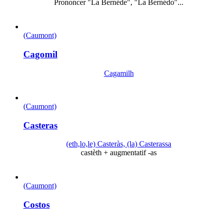
Prononcer "La Bernéde", "La Bernédo"...
(Caumont)
Cagomil
Cagamilh
(Caumont)
Casteras
(eth,lo,le) Casteràs, (la) Casterassa
castèth + augmentatif -as
(Caumont)
Costos