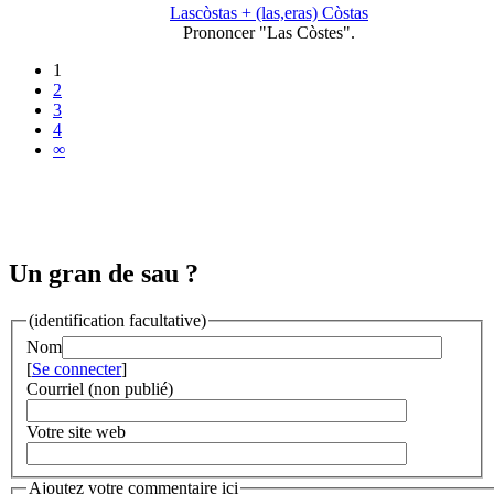
Lascòstas + (las,eras) Còstas
Prononcer "Las Còstes".
1
2
3
4
∞
Un gran de sau ?
(identification facultative)
Nom
[
Se connecter
]
Courriel (non publié)
Votre site web
Ajoutez votre commentaire ici