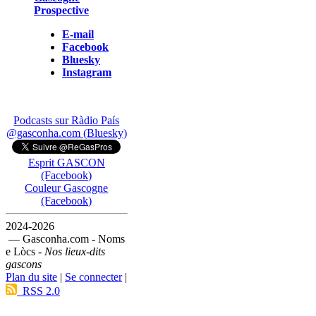
Prospective
E-mail
Facebook
Bluesky
Instagram
Podcasts sur Ràdio País
@gasconha.com (Bluesky)
Esprit GASCON
(Facebook)
Couleur Gascogne
(Facebook)
2024-2026
— Gasconha.com - Noms
e Lòcs -
Nos lieux-dits
gascons
Plan du site
|
Se connecter
|
RSS 2.0