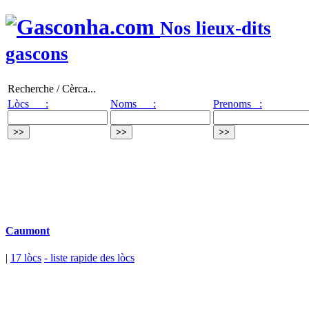
Nos lieux-dits
gascons
Recherche / Cèrca...
Lòcs :
Noms :
Prenoms :
Caumont
|
17 lòcs
- liste rapide des lòcs