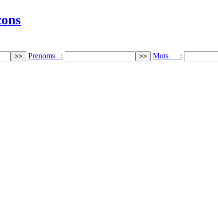
cons
Prenoms :
Mots :