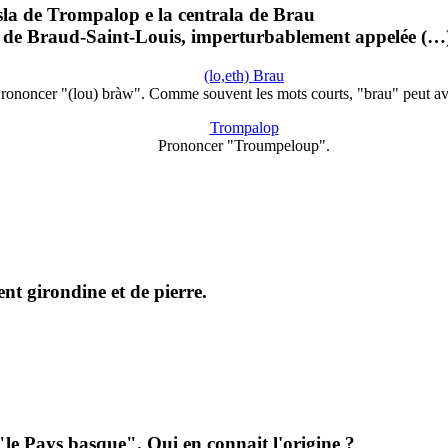
sla de Trompalop e la centrala de Brau
e de Braud-Saint-Louis, imperturbablement appelée (…
(lo,eth) Brau
rononcer "(lou) bràw". Comme souvent les mots courts, "brau" peut a
Trompalop
Prononcer "Troumpeloup".
nt girondine et de pierre.
"le Pays basque". Qui en connait l'origine ?