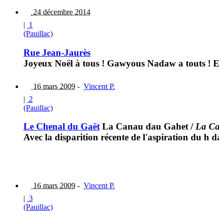
24 décembre 2014
|
1
(Pauillac)
Rue Jean-Jaurès
Joyeux Noël à tous ! Gawyous Nadaw a touts ! Et 
16 mars 2009
-
Vincent P.
|
2
(Pauillac)
Le Chenal du Gaët
La Canau dau Gahet
/
La Ca
Avec la disparition récente de l'aspiration du h 
16 mars 2009
-
Vincent P.
|
3
(Pauillac)