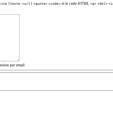
et le code HTML
iste
[texte->url]
<quote>
<code>
<q>
<del>
<i
ssion par email