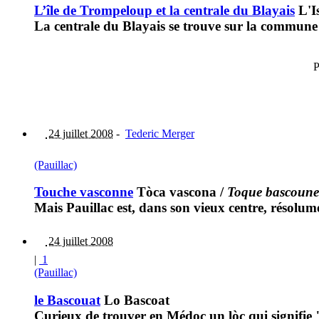
L’île de Trompeloup et la centrale du Blayais
L'I
La centrale du Blayais se trouve sur la commun
P
24 juillet 2008
-
Tederic Merger
(Pauillac)
Touche vasconne
Tòca vascona
/
Toque bascoune
Mais Pauillac est, dans son vieux centre, résolume
24 juillet 2008
|
1
(Pauillac)
le Bascouat
Lo Bascoat
Curieux de trouver en Médoc un lòc qui signifie 