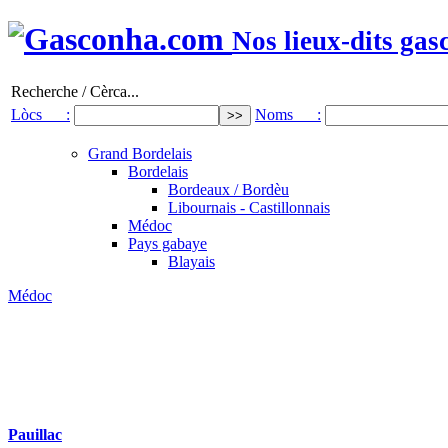
Nos lieux-dits gas
Recherche / Cèrca...
Lòcs :
Noms :
Grand Bordelais
Bordelais
Bordeaux / Bordèu
Libournais - Castillonnais
Médoc
Pays gabaye
Blayais
Médoc
Pauillac