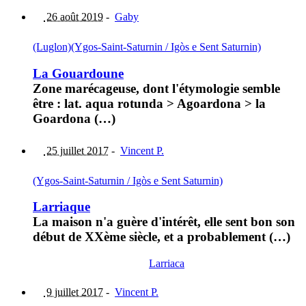
26 août 2019
-
Gaby
(Luglon)
(Ygos-Saint-Saturnin / Igòs e Sent Saturnin)
La Gouardoune
Zone marécageuse, dont l'étymologie semble
être : lat. aqua rotunda > Agoardona > la
Goardona (…)
25 juillet 2017
-
Vincent P.
(Ygos-Saint-Saturnin / Igòs e Sent Saturnin)
Larriaque
La maison n'a guère d'intérêt, elle sent bon son
début de XXème siècle, et a probablement (…)
Larriaca
9 juillet 2017
-
Vincent P.