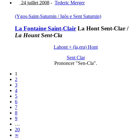
24 juillet 2008
-
Tederic Merger
(Ygos-Saint-Saturnin / Igòs e Sent Saturnin)
La Fontaine Saint-Clair
La Hont Sent-Clar
/
La Hount Sent-Cla
Lahont + (la,era) Hont
Sent Clar
Prononcer "Sen-Cla".
1
2
3
4
5
6
7
8
9
…
20
∞