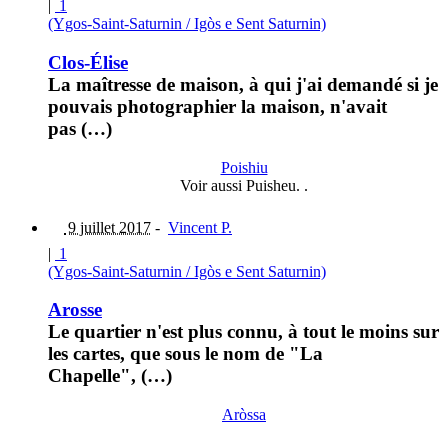
|
1
(Ygos-Saint-Saturnin / Igòs e Sent Saturnin)
Clos-Élise
La maîtresse de maison, à qui j'ai demandé si je
pouvais photographier la maison, n'avait
pas (…)
Poishiu
Voir aussi Puisheu. .
9 juillet 2017
-
Vincent P.
|
1
(Ygos-Saint-Saturnin / Igòs e Sent Saturnin)
Arosse
Le quartier n'est plus connu, à tout le moins sur
les cartes, que sous le nom de "La
Chapelle", (…)
Aròssa