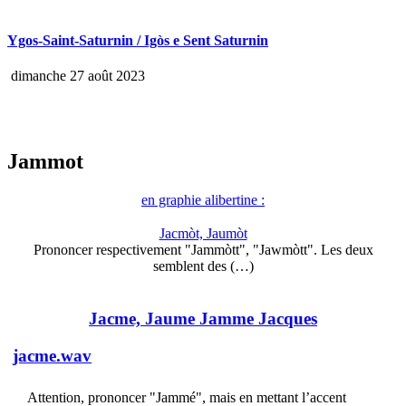
Ygos-Saint-Saturnin / Igòs e Sent Saturnin
dimanche 27 août 2023
Jammot
en graphie alibertine :
Jacmòt, Jaumòt
Prononcer respectivement "Jammòtt", "Jawmòtt". Les deux
semblent des (…)
Jacme, Jaume Jamme Jacques
jacme.wav
Attention, prononcer "Jammé", mais en mettant l’accent