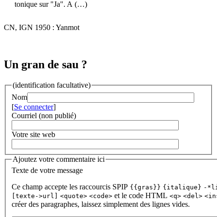
tonique sur "Ja". A (…)
CN, IGN 1950 : Yanmot
Un gran de sau ?
(identification facultative)
Nom
[
Se connecter
]
Courriel (non publié)
Votre site web
Ajoutez votre commentaire ici
Texte de votre message
Ce champ accepte les raccourcis SPIP
{{gras}}
{italique}
-*l
et le code HTML
[texte->url]
<quote>
<code>
<q>
<del>
<in
créer des paragraphes, laissez simplement des lignes vides.