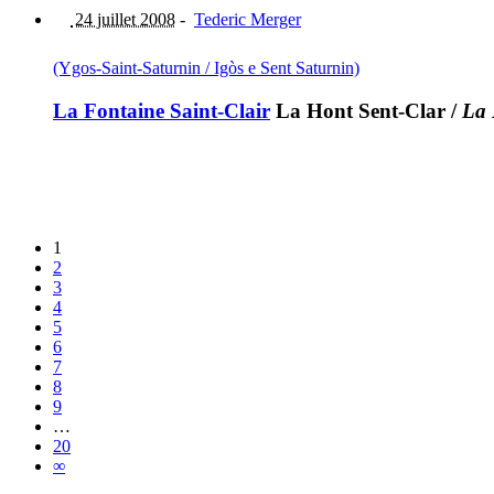
24 juillet 2008
-
Tederic Merger
(Ygos-Saint-Saturnin / Igòs e Sent Saturnin)
La Fontaine Saint-Clair
La Hont Sent-Clar
/
La 
1
2
3
4
5
6
7
8
9
…
20
∞