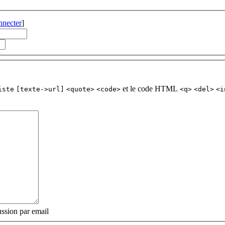
nnecter
]
et le code HTML
iste
[texte->url]
<quote>
<code>
<q>
<del>
<i
ssion par email