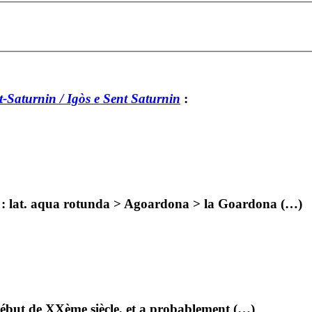
-Saturnin / Igòs e Sent Saturnin
:
e : lat. aqua rotunda > Agoardona > la Goardona (…)
 début de XXème siècle, et a probablement (…)