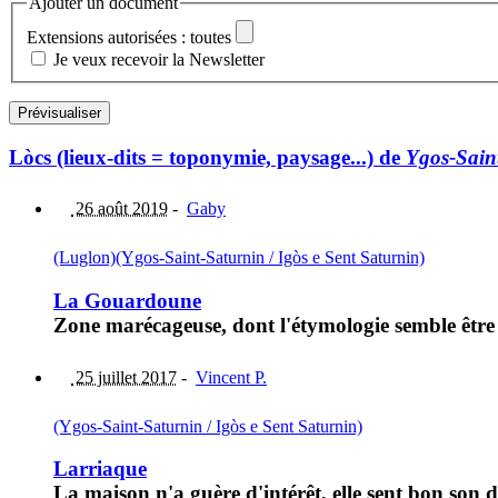
Ajouter un document
Extensions autorisées : toutes
Je veux recevoir la Newsletter
Lòcs (lieux-dits = toponymie, paysage...) de
Ygos-Saint
26 août 2019
-
Gaby
(Luglon)
(Ygos-Saint-Saturnin / Igòs e Sent Saturnin)
La Gouardoune
Zone marécageuse, dont l'étymologie semble êtr
25 juillet 2017
-
Vincent P.
(Ygos-Saint-Saturnin / Igòs e Sent Saturnin)
Larriaque
La maison n'a guère d'intérêt, elle sent bon son