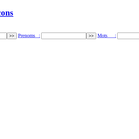
cons
Prenoms :
Mots :