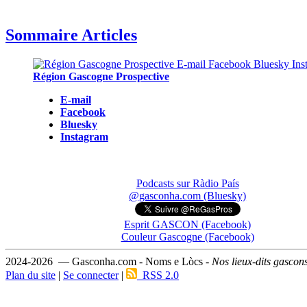
Sommaire Articles
Région Gascogne Prospective
E-mail
Facebook
Bluesky
Instagram
Podcasts sur Ràdio País
@gasconha.com (Bluesky)
Esprit GASCON (Facebook)
Couleur Gascogne (Facebook)
2024-2026 — Gasconha.com - Noms e Lòcs -
Nos lieux-dits gascon
Plan du site
|
Se connecter
|
RSS 2.0