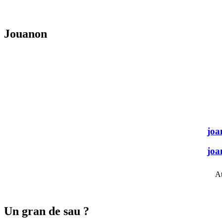
Jouanon
joa
joa
At
Un gran de sau ?