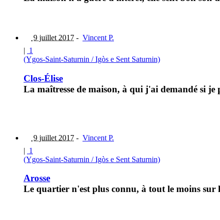
9 juillet 2017
-
Vincent P.
|
1
(Ygos-Saint-Saturnin / Igòs e Sent Saturnin)
Clos-Élise
La maîtresse de maison, à qui j'ai demandé si je
9 juillet 2017
-
Vincent P.
|
1
(Ygos-Saint-Saturnin / Igòs e Sent Saturnin)
Arosse
Le quartier n'est plus connu, à tout le moins sur