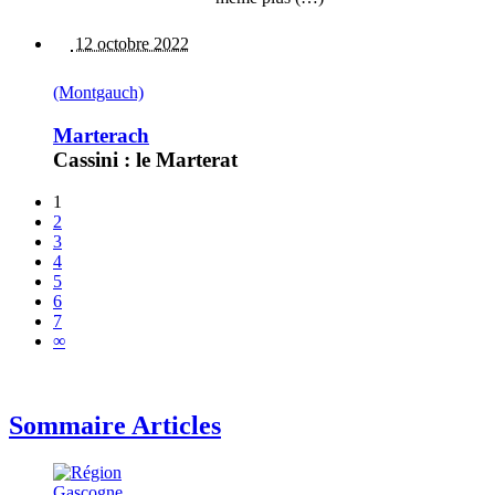
12 octobre 2022
(Montgauch)
Marterach
Cassini : le Marterat
1
2
3
4
5
6
7
∞
Sommaire Articles