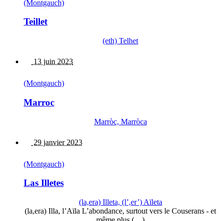
(Montgauch)
Teillet
(eth) Telhet
13 juin 2023
(Montgauch)
Marroc
Marròc, Marròca
29 janvier 2023
(Montgauch)
Las Illetes
(la,era) Illeta, (l’,er’) Aïleta
(la,era) Illa, l’Aïla L’abondance, surtout vers le Couserans - et
même plus (…)