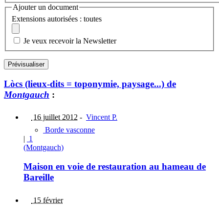
Ajouter un document
Extensions autorisées : toutes
Je veux recevoir la Newsletter
Lòcs (lieux-dits = toponymie, paysage...) de
Montgauch
:
16 juillet 2012
-
Vincent P.
Borde vasconne
|
1
(Montgauch)
Maison en voie de restauration au hameau de
Bareille
15 février