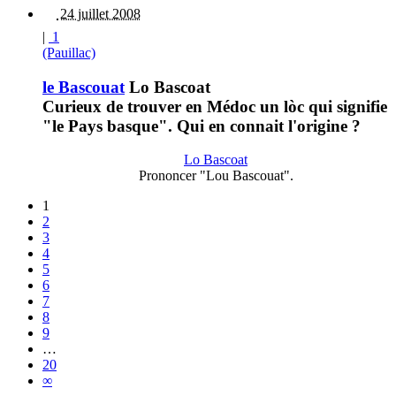
24 juillet 2008
|
1
(Pauillac)
le Bascouat
Lo Bascoat
Curieux de trouver en Médoc un lòc qui signifie
"le Pays basque". Qui en connait l'origine ?
Lo Bascoat
Prononcer "Lou Bascouat".
1
2
3
4
5
6
7
8
9
…
20
∞