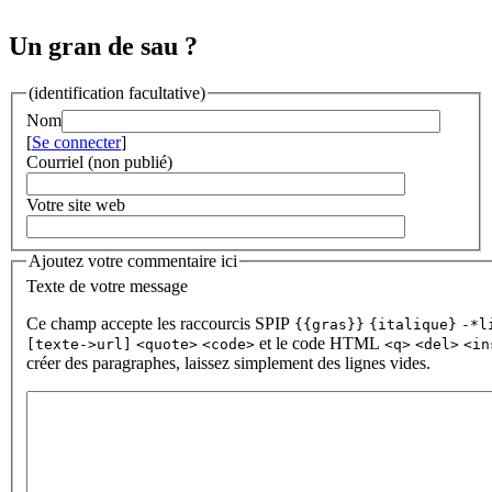
Un gran de sau ?
(identification facultative)
Nom
[
Se connecter
]
Courriel (non publié)
Votre site web
Ajoutez votre commentaire ici
Texte de votre message
Ce champ accepte les raccourcis SPIP
{{gras}}
{italique}
-*l
et le code HTML
[texte->url]
<quote>
<code>
<q>
<del>
<in
créer des paragraphes, laissez simplement des lignes vides.