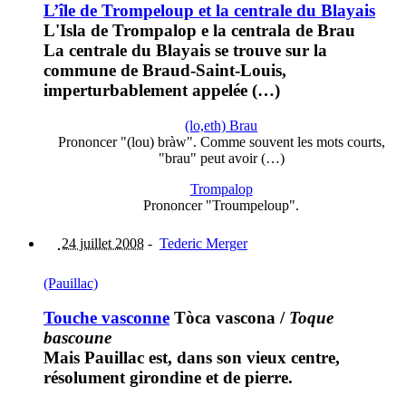
L’île de Trompeloup et la centrale du Blayais
L'Isla de Trompalop e la centrala de Brau
La centrale du Blayais se trouve sur la
commune de Braud-Saint-Louis,
imperturbablement appelée (…)
(lo,eth) Brau
Prononcer "(lou) bràw". Comme souvent les mots courts,
"brau" peut avoir (…)
Trompalop
Prononcer "Troumpeloup".
24 juillet 2008
-
Tederic Merger
(Pauillac)
Touche vasconne
Tòca vascona
/
Toque
bascoune
Mais Pauillac est, dans son vieux centre,
résolument girondine et de pierre.