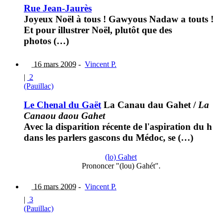
Rue Jean-Jaurès
Joyeux Noël à tous ! Gawyous Nadaw a touts !
Et pour illustrer Noël, plutôt que des
photos (…)
16 mars 2009
-
Vincent P.
|
2
(Pauillac)
Le Chenal du Gaët
La Canau dau Gahet
/
La
Canaou daou Gahet
Avec la disparition récente de l'aspiration du h
dans les parlers gascons du Médoc, se (…)
(lo) Gahet
Prononcer "(lou) Gahét".
16 mars 2009
-
Vincent P.
|
3
(Pauillac)