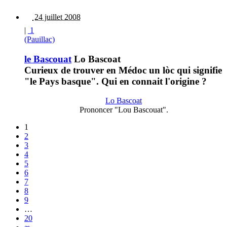
24 juillet 2008
|
1
(Pauillac)
le Bascouat
Lo Bascoat
Curieux de trouver en Médoc un lòc qui signifie
"le Pays basque". Qui en connait l'origine ?
Lo Bascoat
Prononcer "Lou Bascouat".
1
2
3
4
5
6
7
8
9
…
20