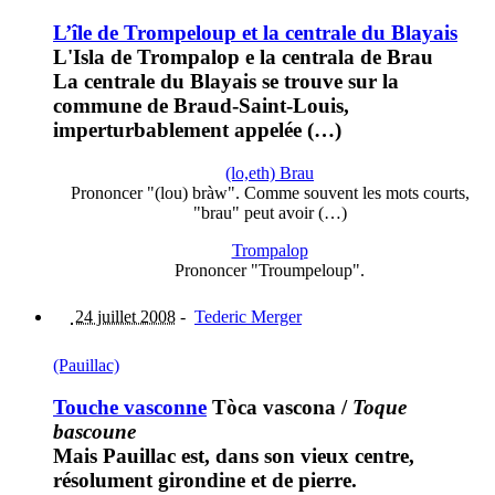
L’île de Trompeloup et la centrale du Blayais
L'Isla de Trompalop e la centrala de Brau
La centrale du Blayais se trouve sur la
commune de Braud-Saint-Louis,
imperturbablement appelée (…)
(lo,eth) Brau
Prononcer "(lou) bràw". Comme souvent les mots courts,
"brau" peut avoir (…)
Trompalop
Prononcer "Troumpeloup".
24 juillet 2008
-
Tederic Merger
(Pauillac)
Touche vasconne
Tòca vascona
/
Toque
bascoune
Mais Pauillac est, dans son vieux centre,
résolument girondine et de pierre.