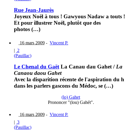
Rue Jean-Jaurès
Joyeux Noël à tous ! Gawyous Nadaw a touts !
Et pour illustrer Noël, plutôt que des
photos (…)
16 mars 2009
-
Vincent P.
|
2
(Pauillac)
Le Chenal du Gaët
La Canau dau Gahet
/
La
Canaou daou Gahet
Avec la disparition récente de l'aspiration du h
dans les parlers gascons du Médoc, se (…)
(lo) Gahet
Prononcer "(lou) Gahét".
16 mars 2009
-
Vincent P.
|
3
(Pauillac)