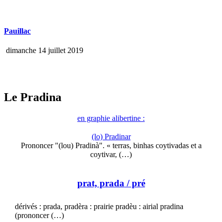
Pauillac
dimanche 14 juillet 2019
Le Pradina
en graphie alibertine :
(lo) Pradinar
Prononcer "(lou) Pradinà". « terras, binhas coytivadas et a
coytivar, (…)
prat, prada
/ pré
dérivés : prada, pradèra : prairie pradèu : airial pradina
(prononcer (…)