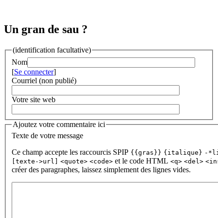
Un gran de sau ?
(identification facultative)
Nom
[
Se connecter
]
Courriel (non publié)
Votre site web
Ajoutez votre commentaire ici
Texte de votre message
Ce champ accepte les raccourcis SPIP
{{gras}}
{italique}
-*l
et le code HTML
[texte->url]
<quote>
<code>
<q>
<del>
<in
créer des paragraphes, laissez simplement des lignes vides.