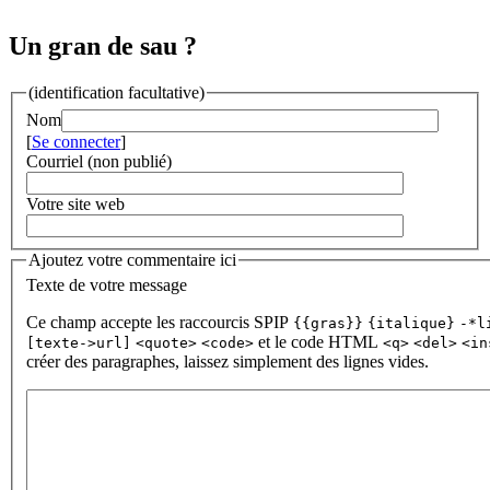
Un gran de sau ?
(identification facultative)
Nom
[
Se connecter
]
Courriel (non publié)
Votre site web
Ajoutez votre commentaire ici
Texte de votre message
Ce champ accepte les raccourcis SPIP
{{gras}}
{italique}
-*l
et le code HTML
[texte->url]
<quote>
<code>
<q>
<del>
<in
créer des paragraphes, laissez simplement des lignes vides.