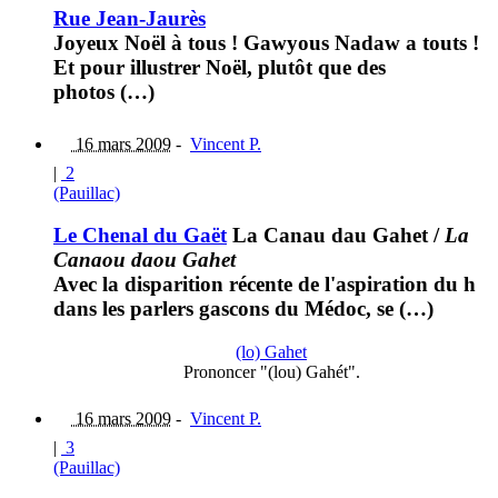
Rue Jean-Jaurès
Joyeux Noël à tous ! Gawyous Nadaw a touts !
Et pour illustrer Noël, plutôt que des
photos (…)
16 mars 2009
-
Vincent P.
|
2
(Pauillac)
Le Chenal du Gaët
La Canau dau Gahet
/
La
Canaou daou Gahet
Avec la disparition récente de l'aspiration du h
dans les parlers gascons du Médoc, se (…)
(lo) Gahet
Prononcer "(lou) Gahét".
16 mars 2009
-
Vincent P.
|
3
(Pauillac)