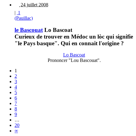
24 juillet 2008
|
1
(Pauillac)
le Bascouat
Lo Bascoat
Curieux de trouver en Médoc un lòc qui signifie
"le Pays basque". Qui en connait l'origine ?
Lo Bascoat
Prononcer "Lou Bascouat".
1
2
3
4
5
6
7
8
9
…
20
∞