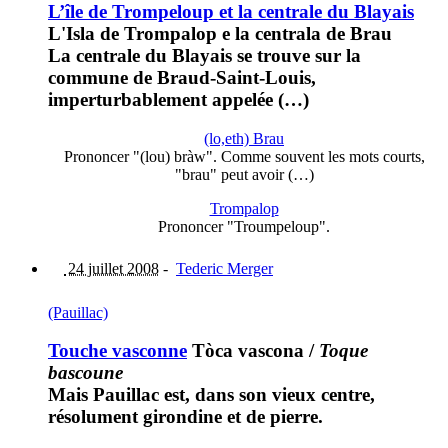
L’île de Trompeloup et la centrale du Blayais
L'Isla de Trompalop e la centrala de Brau
La centrale du Blayais se trouve sur la
commune de Braud-Saint-Louis,
imperturbablement appelée (…)
(lo,eth) Brau
Prononcer "(lou) bràw". Comme souvent les mots courts,
"brau" peut avoir (…)
Trompalop
Prononcer "Troumpeloup".
24 juillet 2008
-
Tederic Merger
(Pauillac)
Touche vasconne
Tòca vascona
/
Toque
bascoune
Mais Pauillac est, dans son vieux centre,
résolument girondine et de pierre.