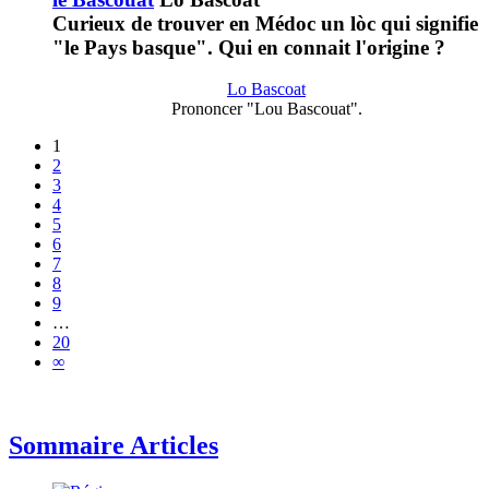
Curieux de trouver en Médoc un lòc qui signifie
"le Pays basque". Qui en connait l'origine ?
Lo Bascoat
Prononcer "Lou Bascouat".
1
2
3
4
5
6
7
8
9
…
20
∞
Sommaire Articles