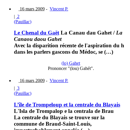
16 mars 2009
-
Vincent P.
|
2
(Pauillac)
Le Chenal du Gaët
La Canau dau Gahet
/
La
Canaou daou Gahet
Avec la disparition récente de l'aspiration du h
dans les parlers gascons du Médoc, se (…)
(lo) Gahet
Prononcer "(lou) Gahét".
16 mars 2009
-
Vincent P.
|
3
(Pauillac)
L’île de Trompeloup et la centrale du Blayais
L'Isla de Trompalop e la centrala de Brau
La centrale du Blayais se trouve sur la
commune de Braud-Saint-Louis,