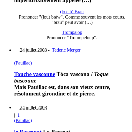
imperturbablement appelée (…)
(lo,eth) Brau
Prononcer "(lou) bràw". Comme souvent les mots courts,
"brau" peut avoir (…)
Trompalop
Prononcer "Troumpeloup".
24 juillet 2008
-
Tederic Merger
(Pauillac)
Touche vasconne
Tòca vascona
/
Toque
bascoune
Mais Pauillac est, dans son vieux centre,
résolument girondine et de pierre.
24 juillet 2008
|
1
(Pauillac)
le Bascouat
Lo Bascoat