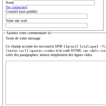
Nom
[
Se connecter
]
Courriel (non publié)
Votre site web
Ajoutez votre commentaire ici
Texte de votre message
Ce champ accepte les raccourcis SPIP
{{gras}}
{italique}
-*l
et le code HTML
[texte->url]
<quote>
<code>
<q>
<del>
<in
créer des paragraphes, laissez simplement des lignes vides.