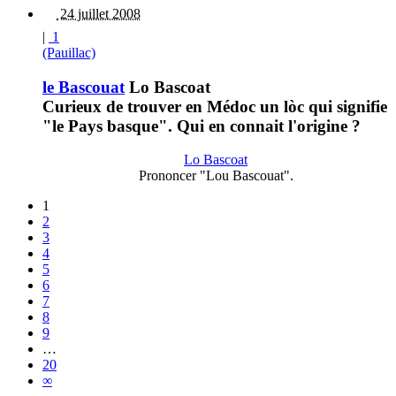
24 juillet 2008
|
1
(Pauillac)
le Bascouat
Lo Bascoat
Curieux de trouver en Médoc un lòc qui signifie
"le Pays basque". Qui en connait l'origine ?
Lo Bascoat
Prononcer "Lou Bascouat".
1
2
3
4
5
6
7
8
9
…
20
∞