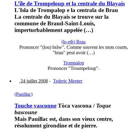
L’île de Trompeloup et la centrale du Blayais
L'Isla de Trompalop e la centrala de Brau
La centrale du Blayais se trouve sur la
commune de Braud-Saint-Louis,
imperturbablement appelée (…)
(lo,eth) Brau
Prononcer "(lou) bràw". Comme souvent les mots courts,
"brau" peut avoir (…)
Trompalop
Prononcer "Troumpeloup".
24 juillet 2008
-
Tederic Merger
(Pauillac)
Touche vasconne
Tòca vascona
/
Toque
bascoune
Mais Pauillac est, dans son vieux centre,
résolument girondine et de pierre.