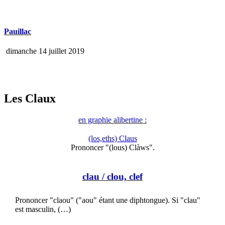
Pauillac
dimanche 14 juillet 2019
Les Claux
en graphie alibertine :
(los,eths) Claus
Prononcer "(lous) Clàws".
clau
/ clou, clef
Prononcer "claou" ("aou" étant une diphtongue). Si "clau"
est masculin, (…)