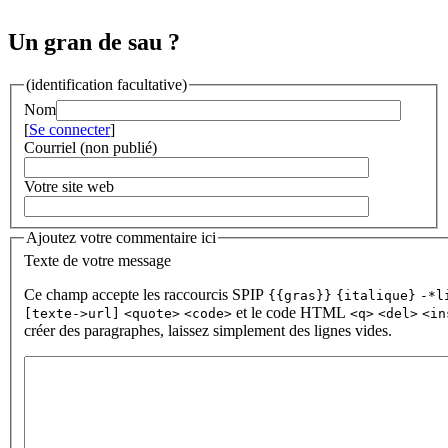
Un gran de sau ?
(identification facultative)
Nom
[
Se connecter
]
Courriel (non publié)
Votre site web
Ajoutez votre commentaire ici
Texte de votre message
Ce champ accepte les raccourcis SPIP
{{gras}}
{italique}
-*l
et le code HTML
[texte->url]
<quote>
<code>
<q>
<del>
<in
créer des paragraphes, laissez simplement des lignes vides.