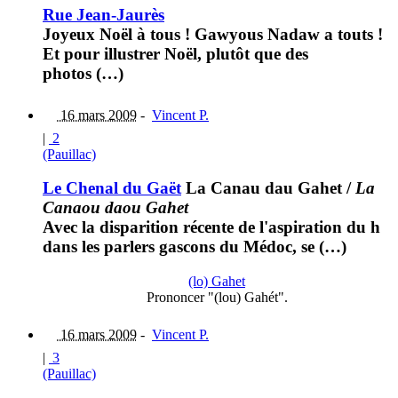
Rue Jean-Jaurès
Joyeux Noël à tous ! Gawyous Nadaw a touts !
Et pour illustrer Noël, plutôt que des
photos (…)
16 mars 2009
-
Vincent P.
|
2
(Pauillac)
Le Chenal du Gaët
La Canau dau Gahet
/
La
Canaou daou Gahet
Avec la disparition récente de l'aspiration du h
dans les parlers gascons du Médoc, se (…)
(lo) Gahet
Prononcer "(lou) Gahét".
16 mars 2009
-
Vincent P.
|
3
(Pauillac)