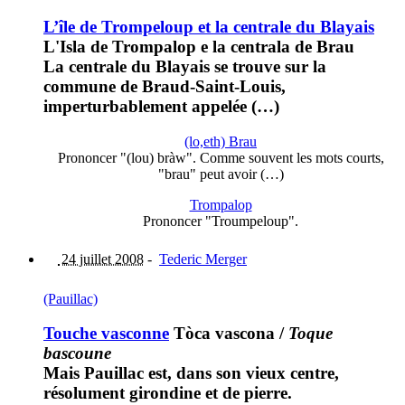
L’île de Trompeloup et la centrale du Blayais
L'Isla de Trompalop e la centrala de Brau
La centrale du Blayais se trouve sur la
commune de Braud-Saint-Louis,
imperturbablement appelée (…)
(lo,eth) Brau
Prononcer "(lou) bràw". Comme souvent les mots courts,
"brau" peut avoir (…)
Trompalop
Prononcer "Troumpeloup".
24 juillet 2008
-
Tederic Merger
(Pauillac)
Touche vasconne
Tòca vascona
/
Toque
bascoune
Mais Pauillac est, dans son vieux centre,
résolument girondine et de pierre.