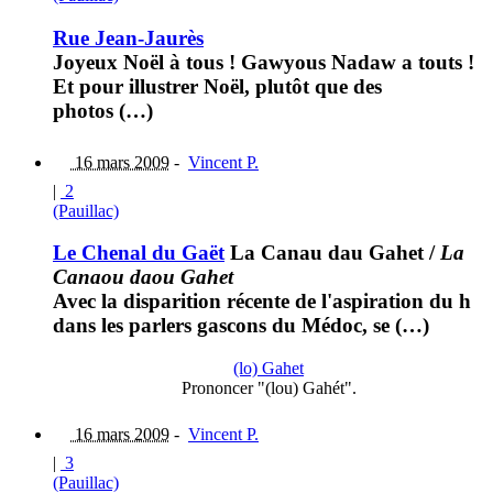
Rue Jean-Jaurès
Joyeux Noël à tous ! Gawyous Nadaw a touts !
Et pour illustrer Noël, plutôt que des
photos (…)
16 mars 2009
-
Vincent P.
|
2
(Pauillac)
Le Chenal du Gaët
La Canau dau Gahet
/
La
Canaou daou Gahet
Avec la disparition récente de l'aspiration du h
dans les parlers gascons du Médoc, se (…)
(lo) Gahet
Prononcer "(lou) Gahét".
16 mars 2009
-
Vincent P.
|
3
(Pauillac)