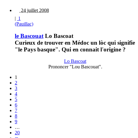
24 juillet 2008
|
1
(Pauillac)
le Bascouat
Lo Bascoat
Curieux de trouver en Médoc un lòc qui signifie
"le Pays basque". Qui en connait l'origine ?
Lo Bascoat
Prononcer "Lou Bascouat".
1
2
3
4
5
6
7
8
9
…
20