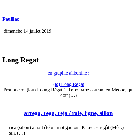
Pauillac
dimanche 14 juillet 2019
Long Regat
en graphie alibertine :
(lo) Long Regat
Prononcer "(lou) Loung Régatt". Toponyme courant en Médoc, qui
doit (…)
arrega, rega, reja
/ raie, ligne, sillon
rica (sillon) aurait été un mot gaulois. Palay : « regàt (Méd.)
sm. (…)