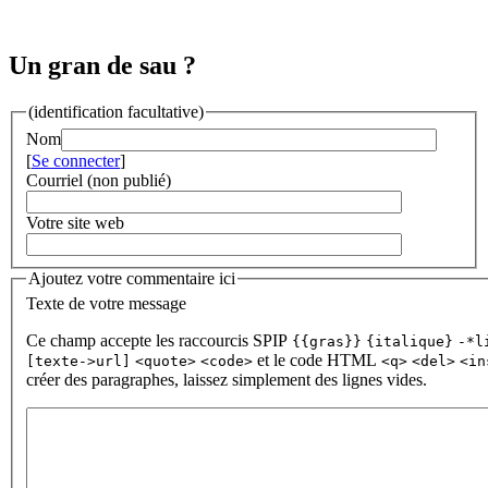
Un gran de sau ?
(identification facultative)
Nom
[
Se connecter
]
Courriel (non publié)
Votre site web
Ajoutez votre commentaire ici
Texte de votre message
Ce champ accepte les raccourcis SPIP
{{gras}}
{italique}
-*l
et le code HTML
[texte->url]
<quote>
<code>
<q>
<del>
<in
créer des paragraphes, laissez simplement des lignes vides.