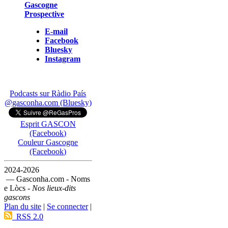
Gascogne
Prospective
E-mail
Facebook
Bluesky
Instagram
Podcasts sur Ràdio País
@gasconha.com (Bluesky)
Esprit GASCON
(Facebook)
Couleur Gascogne
(Facebook)
2024-2026
— Gasconha.com - Noms
e Lòcs -
Nos lieux-dits
gascons
Plan du site
|
Se connecter
|
RSS 2.0