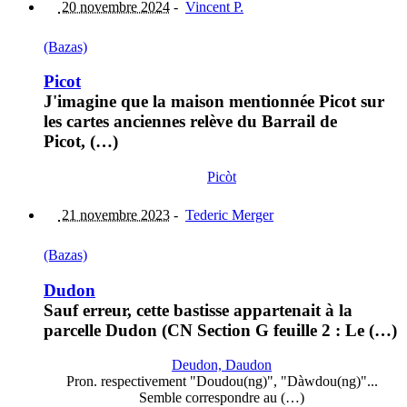
20 novembre 2024
-
Vincent P.
(Bazas)
Picot
J'imagine que la maison mentionnée Picot sur
les cartes anciennes relève du Barrail de
Picot, (…)
Picòt
21 novembre 2023
-
Tederic Merger
(Bazas)
Dudon
Sauf erreur, cette bastisse appartenait à la
parcelle Dudon (CN Section G feuille 2 : Le (…)
Deudon, Daudon
Pron. respectivement "Doudou(ng)", "Dàwdou(ng)"...
Semble correspondre au (…)