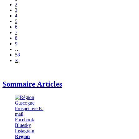
2
3
4
5
6
7
8
9
…
58
∞
Sommaire Articles
Région