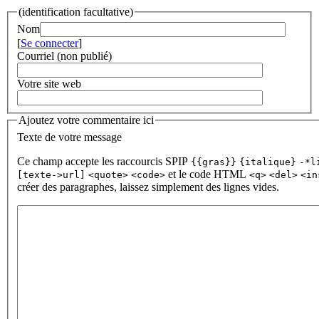
(identification facultative)
Nom
[
Se connecter
]
Courriel (non publié)
Votre site web
Ajoutez votre commentaire ici
Texte de votre message
Ce champ accepte les raccourcis SPIP
{{gras}}
{italique}
-*l
et le code HTML
[texte->url]
<quote>
<code>
<q>
<del>
<in
créer des paragraphes, laissez simplement des lignes vides.