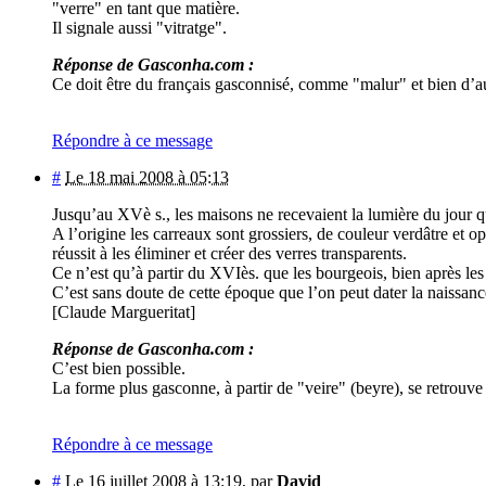
"verre" en tant que matière.
Il signale aussi "vitratge".
Réponse de Gasconha.com :
Ce doit être du français gasconnisé, comme "malur" et bien d’au
Répondre à ce message
#
Le 18 mai 2008 à 05:13
Jusqu’au XVè s., les maisons ne recevaient la lumière du jour que
A l’origine les carreaux sont grossiers, de couleur verdâtre et 
réussit à les éliminer et créer des verres transparents.
Ce n’est qu’à partir du XVIès. que les bourgeois, bien après les p
C’est sans doute de cette époque que l’on peut dater la naissanc
[Claude Margueritat]
Réponse de Gasconha.com :
C’est bien possible.
La forme plus gasconne, à partir de "veire" (beyre), se retrouve
Répondre à ce message
#
Le 16 juillet 2008 à 13:19
,
par
David