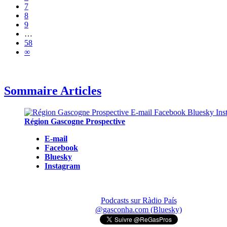
7
8
9
…
58
∞
Sommaire Articles
Région Gascogne Prospective
E-mail
Facebook
Bluesky
Instagram
Podcasts sur Ràdio País
@gasconha.com (Bluesky)