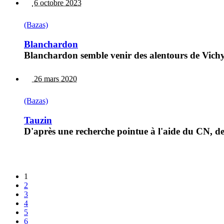
6 octobre 2023
(Bazas)
Blanchardon
Blanchardon semble venir des alentours de Vichy
26 mars 2020
(Bazas)
Tauzin
D'après une recherche pointue à l'aide du CN, de 
1
2
3
4
5
6