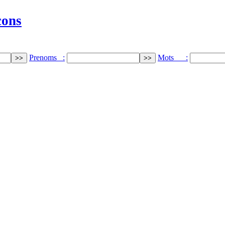
cons
Prenoms :
Mots :