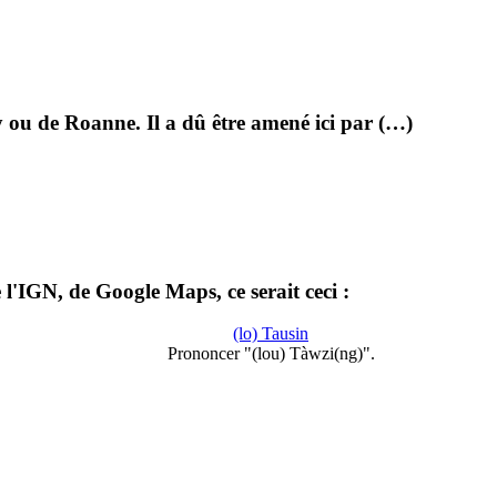
 ou de Roanne. Il a dû être amené ici par (…)
l'IGN, de Google Maps, ce serait ceci :
(lo) Tausin
Prononcer "(lou) Tàwzi(ng)".