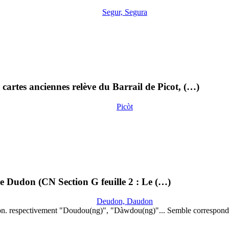
Segur, Segura
cartes anciennes relève du Barrail de Picot, (…)
Picòt
lle Dudon (CN Section G feuille 2 : Le (…)
Deudon, Daudon
on. respectivement "Doudou(ng)", "Dàwdou(ng)"... Semble correspond