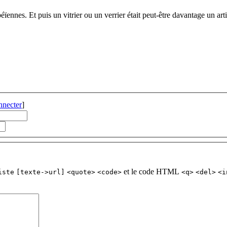
éïennes. Et puis un vitrier ou un verrier était peut-être davantage un ar
nnecter
]
et le code HTML
iste
[texte->url]
<quote>
<code>
<q>
<del>
<i