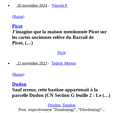
20 novembre 2024
-
Vincent P.
(Bazas)
Picot
J'imagine que la maison mentionnée Picot sur
les cartes anciennes relève du Barrail de
Picot, (…)
Picòt
21 novembre 2023
-
Tederic Merger
(Bazas)
Dudon
Sauf erreur, cette bastisse appartenait à la
parcelle Dudon (CN Section G feuille 2 : Le (…)
Deudon, Daudon
Pron. respectivement "Doudou(ng)", "Dàwdou(ng)"...