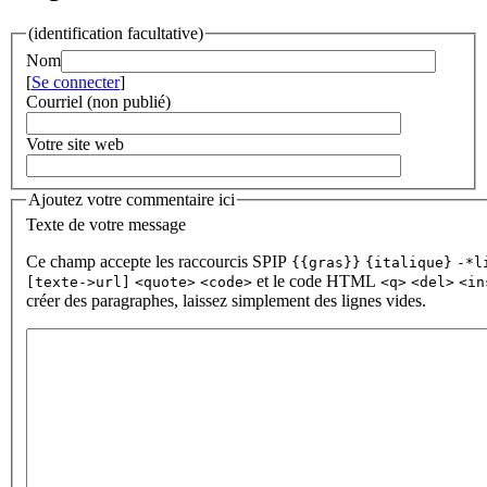
(identification facultative)
Nom
[
Se connecter
]
Courriel (non publié)
Votre site web
Ajoutez votre commentaire ici
Texte de votre message
Ce champ accepte les raccourcis SPIP
{{gras}}
{italique}
-*l
et le code HTML
[texte->url]
<quote>
<code>
<q>
<del>
<in
créer des paragraphes, laissez simplement des lignes vides.