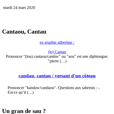
mardi 24 mars 2020
Cantaou, Cantau
en graphie alibertine :
(lo) Cantau
Prononcer "(lou) cantaou/cantàw" ou "aou" est une diphtongue.
"pierre (…)
candau, cantau
/ versant d'un côteau
Prononcer "kandaw/candaou". Questions aux saberuts : –
Est-ce qu’il (…)
Un gran de sau ?