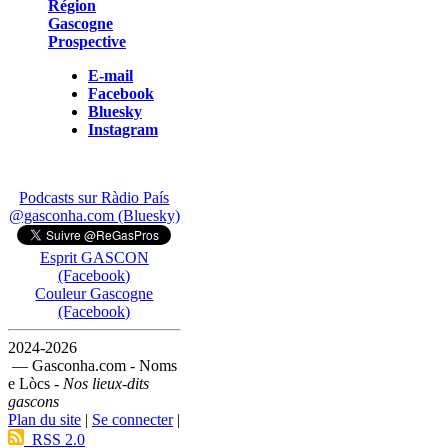
Région
Gascogne
Prospective
E-mail
Facebook
Bluesky
Instagram
Podcasts sur Ràdio País
@gasconha.com (Bluesky)
Esprit GASCON
(Facebook)
Couleur Gascogne
(Facebook)
2024-2026
— Gasconha.com - Noms
e Lòcs -
Nos lieux-dits
gascons
Plan du site
|
Se connecter
|
RSS 2.0