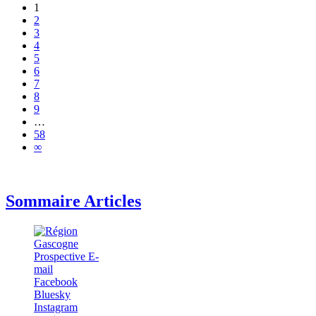
1
2
3
4
5
6
7
8
9
…
58
∞
Sommaire Articles