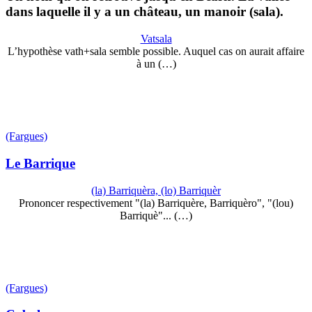
dans laquelle il y a un château, un manoir (sala).
Vatsala
L’hypothèse vath+sala semble possible. Auquel cas on aurait affaire
à un (…)
(Fargues)
Le Barrique
(la) Barriquèra, (lo) Barriquèr
Prononcer respectivement "(la) Barriquère, Barriquèro", "(lou)
Barriquè"... (…)
(Fargues)