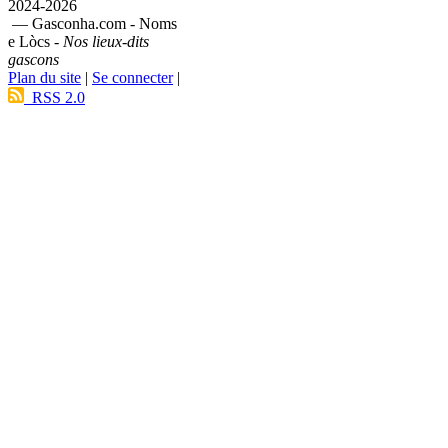
2024-2026
— Gasconha.com - Noms
e Lòcs -
Nos lieux-dits
gascons
Plan du site
|
Se connecter
|
RSS 2.0