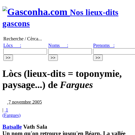
Nos lieux-dits
gascons
Recherche / Cèrca...
Lòcs :
Noms :
Prenoms :
Lòcs (lieux-dits = toponymie,
paysage...) de
Fargues
7 novembre 2005
|
1
(Fargues)
Batsalle
Vath Sala
Un nom qu'on retrouve jusqu'en Béarn. La vallée