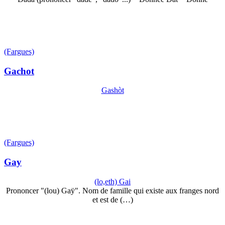
(Fargues)
Gachot
Gashòt
(Fargues)
Gay
(lo,eth) Gai
Prononcer "(lou) Gaÿ". Nom de famille qui existe aux franges nord
et est de (…)