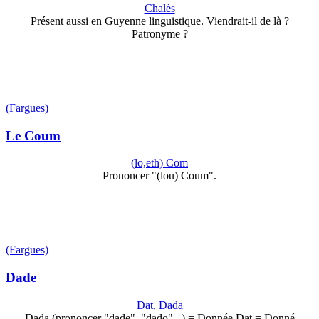
Chalès
Présent aussi en Guyenne linguistique. Viendrait-il de là ?
Patronyme ?
(Fargues)
Le Coum
(lo,eth) Com
Prononcer "(lou) Coum".
(Fargues)
Dade
Dat, Dada
Dada (prononcer "dade", "dado"...) = Donnée Dat = Donné