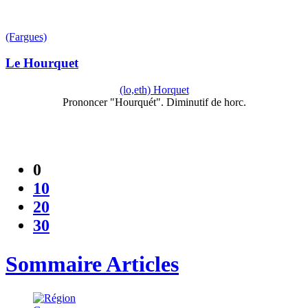
(Fargues)
Le Hourquet
(lo,eth) Horquet
Prononcer "Hourquét". Diminutif de horc.
0
10
20
30
Sommaire Articles