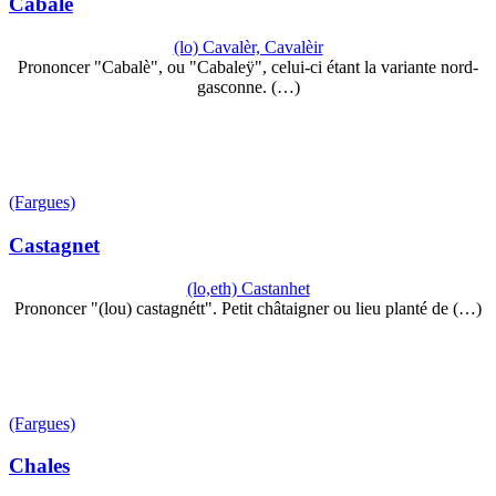
Cabale
(lo) Cavalèr, Cavalèir
Prononcer "Cabalè", ou "Cabaleÿ", celui-ci étant la variante nord-
gasconne. (…)
(Fargues)
Castagnet
(lo,eth) Castanhet
Prononcer "(lou) castagnétt". Petit châtaigner ou lieu planté de (…)
(Fargues)
Chales