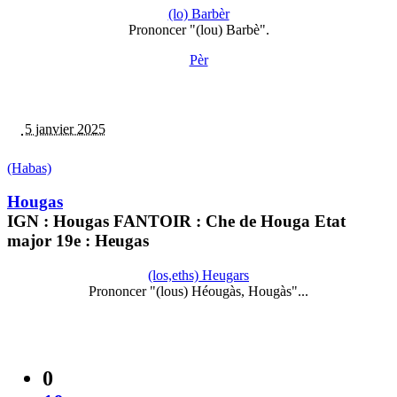
(lo) Barbèr
Prononcer "(lou) Barbè".
Pèr
5 janvier 2025
(Habas)
Hougas
IGN : Hougas FANTOIR : Che de Houga Etat
major 19e : Heugas
(los,eths) Heugars
Prononcer "(lous) Héougàs, Hougàs"...
0