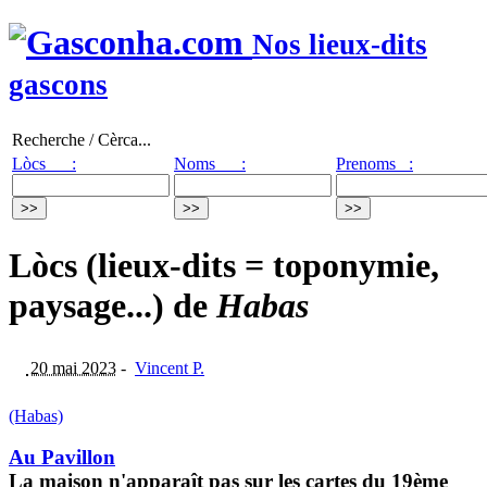
Nos lieux-dits
gascons
Recherche / Cèrca...
Lòcs :
Noms :
Prenoms :
Lòcs (lieux-dits = toponymie,
paysage...) de
Habas
20 mai 2023
-
Vincent P.
(Habas)
Au Pavillon
La maison n'apparaît pas sur les cartes du 19ème