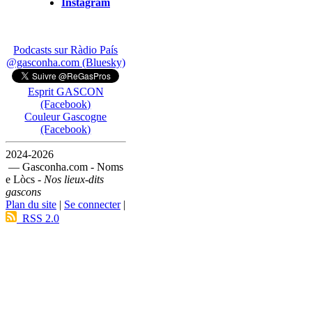
Instagram
Podcasts sur Ràdio País
@gasconha.com (Bluesky)
Esprit GASCON
(Facebook)
Couleur Gascogne
(Facebook)
2024-2026
— Gasconha.com - Noms
e Lòcs -
Nos lieux-dits
gascons
Plan du site
|
Se connecter
|
RSS 2.0