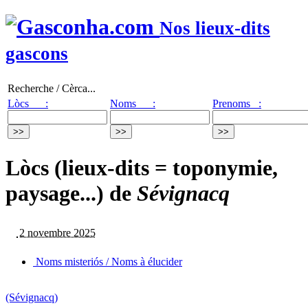
Nos lieux-dits
gascons
Recherche / Cèrca...
Lòcs :
Noms :
Prenoms :
Lòcs (lieux-dits = toponymie,
paysage...) de
Sévignacq
2 novembre 2025
Noms misteriós / Noms à élucider
(Sévignacq)