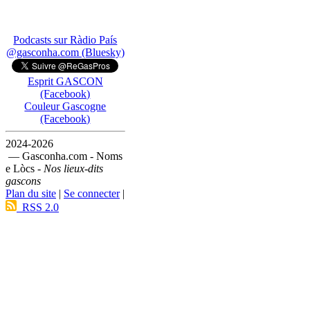
Podcasts sur Ràdio País
@gasconha.com (Bluesky)
Esprit GASCON
(Facebook)
Couleur Gascogne
(Facebook)
2024-2026
— Gasconha.com - Noms
e Lòcs -
Nos lieux-dits
gascons
Plan du site
|
Se connecter
|
RSS 2.0