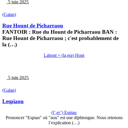
5 juin 2025
(Galan)
Rue Hount de Picharraou
FANTOIR : Rue du Hount de Picharraou BAN :
Rue Hount de Picharraou ; c'est probablement de
la (…)
Lahont + (la,era) Hont
5 juin 2025
(Galan)
Lespiaou
(l’,er’) Espiau
Prononcer "Espiau" où "aou" est une diphtongue. Nous retenons
l’explication (…)