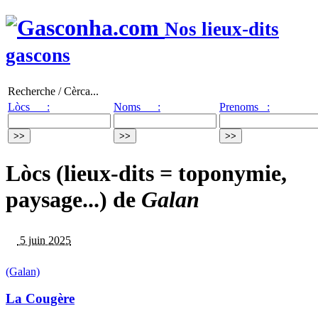
Nos lieux-dits
gascons
Recherche / Cèrca...
Lòcs :
Noms :
Prenoms :
Lòcs (lieux-dits = toponymie,
paysage...) de
Galan
5 juin 2025
(Galan)
La Cougère