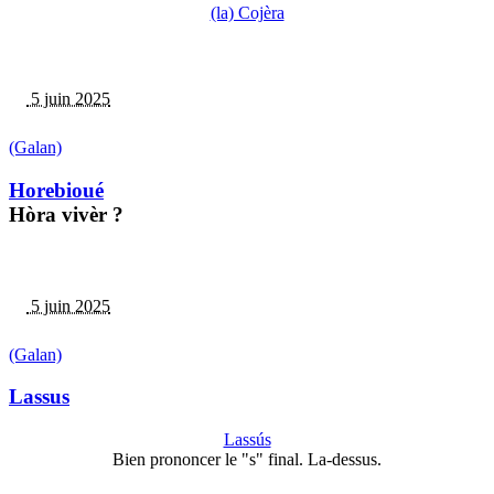
(la) Cojèra
5 juin 2025
(Galan)
Horebioué
Hòra vivèr ?
5 juin 2025
(Galan)
Lassus
Lassús
Bien prononcer le "s" final. La-dessus.