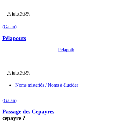
5 juin 2025
(Galan)
Pélapouts
Pelapoth
5 juin 2025
Noms misteriós / Noms à élucider
(Galan)
Passage des Cepayres
cepayre ?