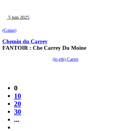
5 juin 2025
(Galan)
Chemin du Carrey
FANTOIR : Che Carrey Du Moine
(lo,eth) Carrei
0
10
20
30
...