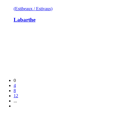
(Estibeaux / Estivaus)
Labarthe
0
4
8
12
...