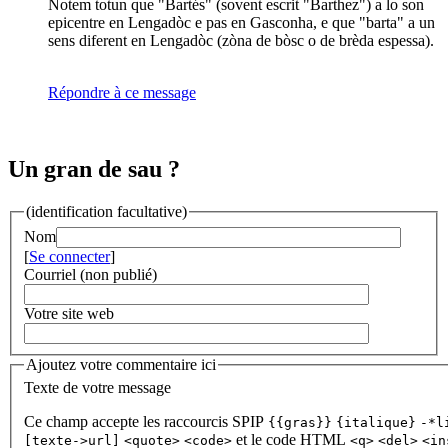
Notem totun que "Bartés" (sovent escrit "Barthez") a lo son
epicentre en Lengadòc e pas en Gasconha, e que "barta" a un
sens diferent en Lengadòc (zòna de bòsc o de brèda espessa).
Répondre à ce message
Un gran de sau ?
(identification facultative)
Nom
[
Se connecter
]
Courriel (non publié)
Votre site web
Ajoutez votre commentaire ici
Texte de votre message
Ce champ accepte les raccourcis SPIP
{{gras}}
{italique}
-*l
et le code HTML
[texte->url]
<quote>
<code>
<q>
<del>
<in