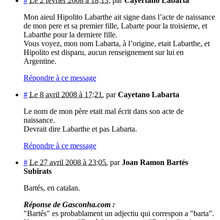
#
Le 2 février 2008 à 18:13
,
par
Cayertano Labarta
Mon aieul Hipolito Labarthe ait signe dans l’acte de naissance
de mon pere et sa premier fille, Labarte pour la troisieme, et
Labarthe pour la derniere fille.
Vous voyez, mon nom Labarta, à l’origine, etait Labarthe, et
Hipolito est disparu, aucun renseignement sur lui en
Argentine.
Répondre à ce message
#
Le 8 avril 2008 à 17:21
,
par
Cayetano Labarta
Le nom de mon père etait mal écrit dans son acte de
naissance.
Devrait dire Labarthe et pas Labarta.
Répondre à ce message
#
Le 27 avril 2008 à 23:05
,
par
Joan Ramon Bartés
Subirats
Bartés, en catalan.
Réponse de Gasconha.com :
"Bartés" es probablament un adjectiu qui correspon a "barta".