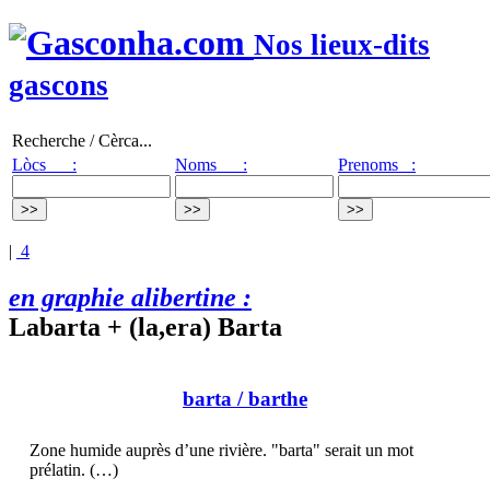
Nos lieux-dits
gascons
Recherche / Cèrca...
Lòcs :
Noms :
Prenoms :
|
4
en graphie alibertine :
Labarta + (la,era) Barta
barta
/ barthe
Zone humide auprès d’une rivière. "barta" serait un mot
prélatin. (…)