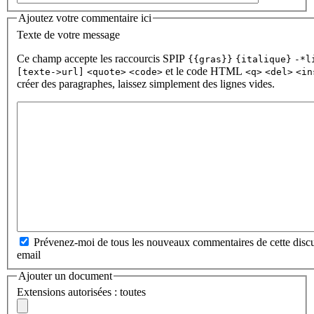
Ajoutez votre commentaire ici
Texte de votre message
Ce champ accepte les raccourcis SPIP
{{gras}}
{italique}
-*l
et le code HTML
[texte->url]
<quote>
<code>
<q>
<del>
<in
créer des paragraphes, laissez simplement des lignes vides.
Prévenez-moi de tous les nouveaux commentaires de cette discu
email
Ajouter un document
Extensions autorisées : toutes