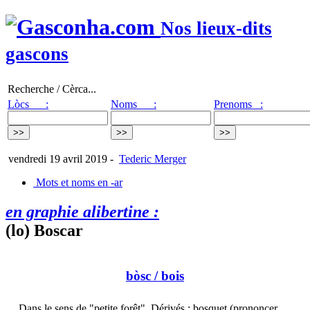
Nos lieux-dits
gascons
Recherche / Cèrca...
Lòcs :
Noms :
Prenoms :
vendredi 19 avril 2019
-
Tederic Merger
Mots et noms en -ar
en graphie alibertine :
(lo) Boscar
bòsc
/ bois
Dans le sens de "petite forêt". Dérivés : bosquet (prononcer