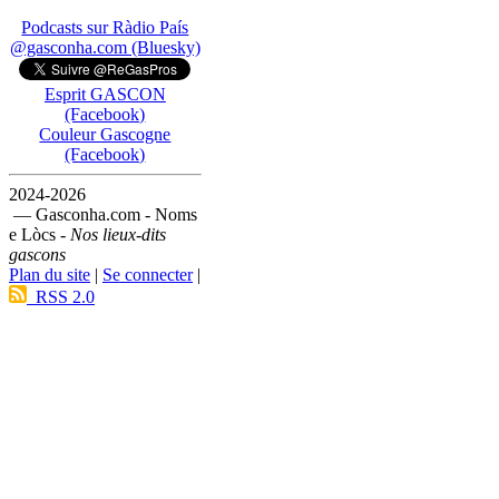
Podcasts sur Ràdio País
@gasconha.com (Bluesky)
Esprit GASCON
(Facebook)
Couleur Gascogne
(Facebook)
2024-2026
— Gasconha.com - Noms
e Lòcs -
Nos lieux-dits
gascons
Plan du site
|
Se connecter
|
RSS 2.0