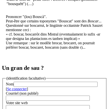
"bousquétt") (…)
Prononcer "(lou) Bouscà".
Peut-être que certains toponymes "Bouscat" sont des
Boscar
...
Questionné sur boscarrut, le lingüiste occitaniste Patrick Sauzet
mentionne ceci :
« cf. boscar, boscarròt dins Mistral (eventualament lo sufix -ar
que designa las plantacions es tanben implicat) »
Une remarque : sur le modèle brocar, brocaret, on pourrait
préférer boscar, boscaret, boscaron (sans double r)...
Un gran de sau ?
(identification facultative)
Nom
[
Se connecter
]
Courriel (non publié)
Votre site web