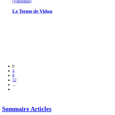
(Villembits)
Le Terme de Vidou
0
4
8
12
...
Sommaire Articles