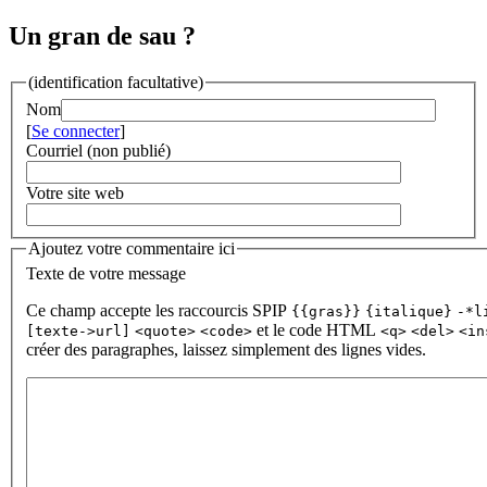
Un gran de sau ?
(identification facultative)
Nom
[
Se connecter
]
Courriel (non publié)
Votre site web
Ajoutez votre commentaire ici
Texte de votre message
Ce champ accepte les raccourcis SPIP
{{gras}}
{italique}
-*l
et le code HTML
[texte->url]
<quote>
<code>
<q>
<del>
<in
créer des paragraphes, laissez simplement des lignes vides.