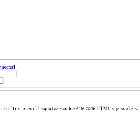
nnecter
]
et le code HTML
iste
[texte->url]
<quote>
<code>
<q>
<del>
<i