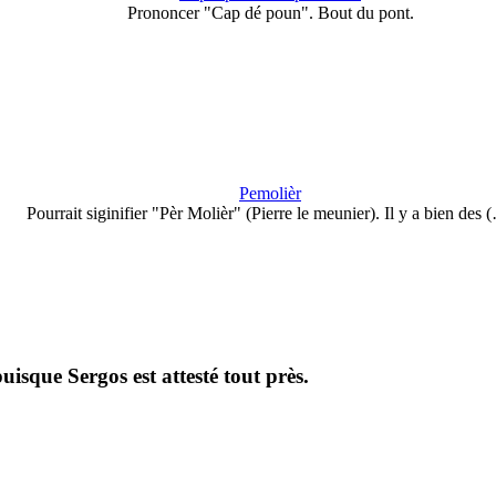
Prononcer "Cap dé poun". Bout du pont.
Pemolièr
Pourrait siginifier "Pèr Molièr" (Pierre le meunier). Il y a bien des 
isque Sergos est attesté tout près.