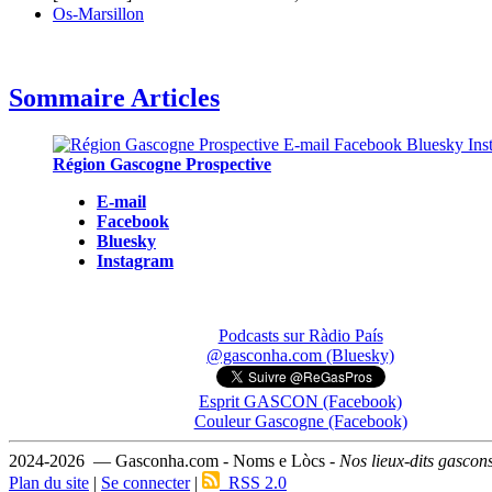
Os-Marsillon
Sommaire Articles
Région Gascogne Prospective
E-mail
Facebook
Bluesky
Instagram
Podcasts sur Ràdio País
@gasconha.com (Bluesky)
Esprit GASCON (Facebook)
Couleur Gascogne (Facebook)
2024-2026 — Gasconha.com - Noms e Lòcs -
Nos lieux-dits gascon
Plan du site
|
Se connecter
|
RSS 2.0