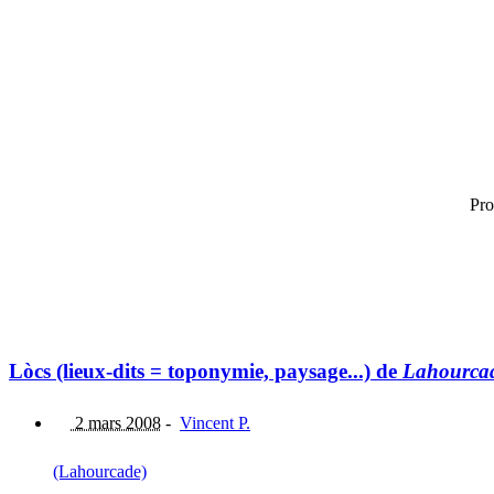
Pro
Lòcs (lieux-dits = toponymie, paysage...) de
Lahourca
2 mars 2008
-
Vincent P.
(Lahourcade)