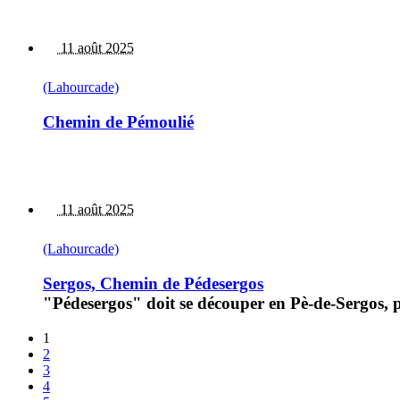
11 août 2025
(Lahourcade)
Chemin de Pémoulié
11 août 2025
(Lahourcade)
Sergos, Chemin de Pédesergos
"Pédesergos" doit se découper en Pè-de-Sergos, pu
1
2
3
4