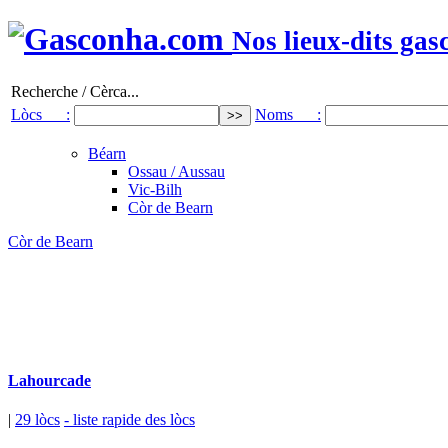
Nos lieux-dits gas
Recherche / Cèrca...
Lòcs :
Noms :
Béarn
Ossau / Aussau
Vic-Bilh
Còr de Bearn
Còr de Bearn
Lahourcade
|
29 lòcs
- liste rapide des lòcs