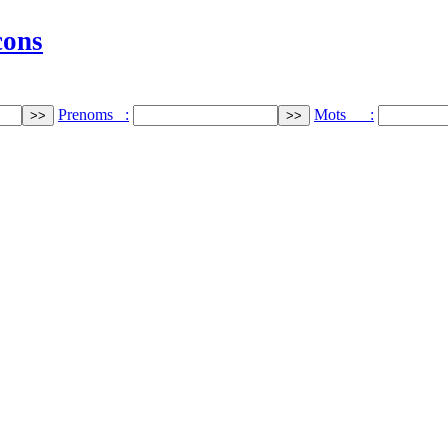
cons
Prenoms :
Mots :