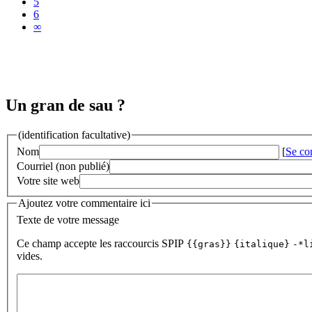
5
6
∞
Un gran de sau ?
(identification facultative)
Nom
[
Se co
Courriel (non publié)
Votre site web
Ajoutez votre commentaire ici
Texte de votre message
Ce champ accepte les raccourcis SPIP
{{gras}}
{italique}
-*l
vides.