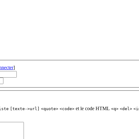
nnecter
]
et le code HTML
iste
[texte->url]
<quote>
<code>
<q>
<del>
<i