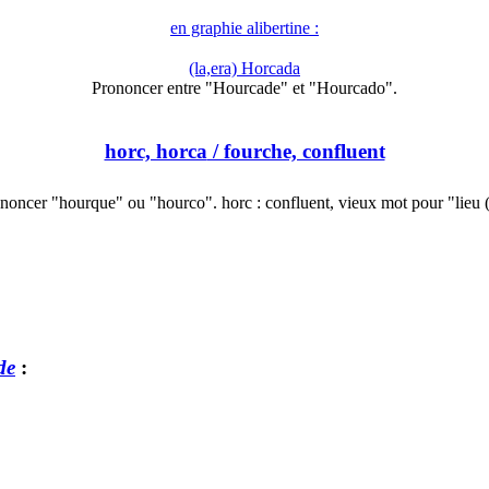
en graphie alibertine :
(la,era) Horcada
Prononcer entre "Hourcade" et "Hourcado".
horc, horca
/ fourche, confluent
noncer "hourque" ou "hourco". horc : confluent, vieux mot pour "lieu
de
: