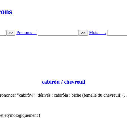
cons
Prenoms :
Mots :
cabiròu
/ chevreuil
rononcer "cabiròw". dérivés : cabiròla : biche (femelle du chevreuil) (
 et étymologiquement !