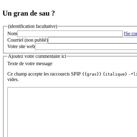
Un gran de sau ?
(identification facultative)
Nom
[
Se co
Courriel (non publié)
Votre site web
Ajoutez votre commentaire ici
Texte de votre message
Ce champ accepte les raccourcis SPIP
{{gras}}
{italique}
-*l
vides.