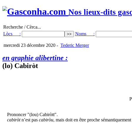
Nos lieux-dits gas
Recherche / Cèrca...
Lòcs :
Noms :
mercredi 23 décembre 2020
-
Tederic Merger
en graphie alibertine :
(lo) Cabiròt
P
Prononcer "(lou) Cabiròtt".
cabiròt
n’est pas
cabiròu
, mais doit en être proche sémantiquement