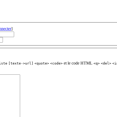
nnecter
]
et le code HTML
iste
[texte->url]
<quote>
<code>
<q>
<del>
<i