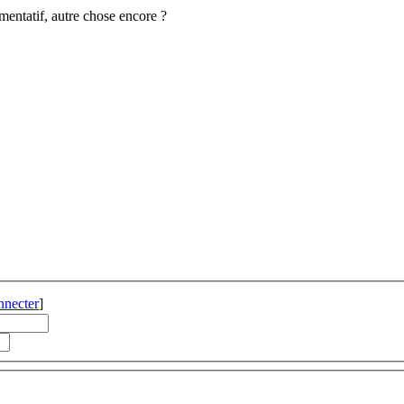
gmentatif, autre chose encore ?
nnecter
]