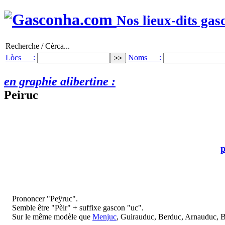
Nos lieux-dits gas
Recherche / Cèrca...
Lòcs :
Noms :
en graphie alibertine :
Peiruc
p
Prononcer "Peÿruc".
Semble être "Pèir" + suffixe gascon "uc".
Sur le même modèle que
Menjuc
, Guirauduc, Berduc, Arnauduc, Bi