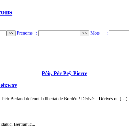
cons
Prenoms :
Mots :
Pèir, Pèr Peÿ Pierre
eir.wav
Pèir Berland defenot la libertat de Bordèu ! Dérivés : Dérivés ou (…)
daluc, Bertranuc...