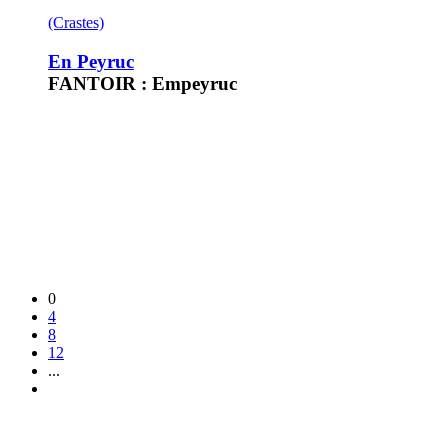
(Crastes)
En Peyruc
FANTOIR : Empeyruc
0
4
8
12
...