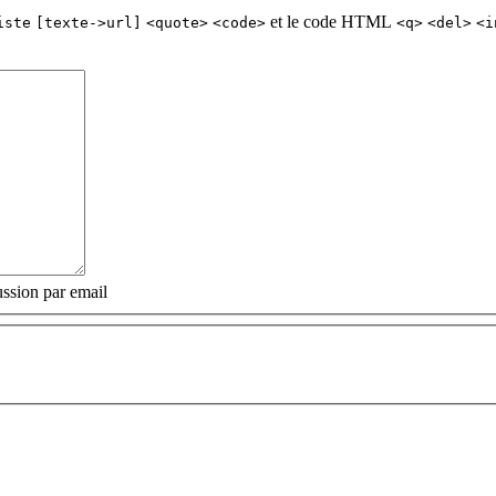
et le code HTML
iste
[texte->url]
<quote>
<code>
<q>
<del>
<i
ssion par email