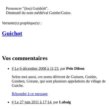
Prononcer "(lou) Guishòtt".
Diminutif du nom médiéval Guishe/Guixe.
Variante(s) graphique(s) :
Guichot
Vos commentaires
#
Le 6 décembre 2008 à 11:23
,
par
Peïo Dibon
Selon moi aussi, ces noms dérivent de Guissen, Guishe,
Guishen, Gixune, qui sont plusieurs appelations du village de
Guiche.
Répondre à ce message
#
Le 27 juin 2011 à 17:14
,
par
Labaig