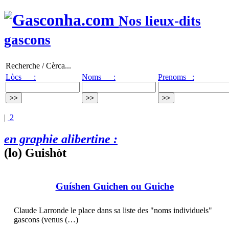
Nos lieux-dits
gascons
Recherche / Cèrca...
Lòcs :
Noms :
Prenoms :
|
2
en graphie alibertine :
(lo) Guishòt
Guíshen Guichen ou Guiche
Claude Larronde le place dans sa liste des "noms individuels"
gascons (venus (…)