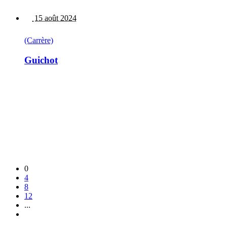
15 août 2024
(Carrère)
Guichot
0
4
8
12
...