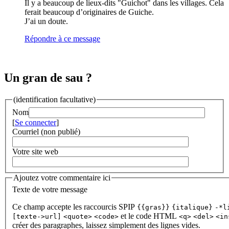
Il y a beaucoup de lieux-dits "Guichot" dans les villages. Cela
ferait beaucoup d’originaires de Guiche.
J’ai un doute.
Répondre à ce message
Un gran de sau ?
(identification facultative)
Nom
[
Se connecter
]
Courriel (non publié)
Votre site web
Ajoutez votre commentaire ici
Texte de votre message
Ce champ accepte les raccourcis SPIP
{{gras}}
{italique}
-*l
et le code HTML
[texte->url]
<quote>
<code>
<q>
<del>
<in
créer des paragraphes, laissez simplement des lignes vides.