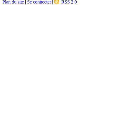
Plan du site
|
Se connecter
|
RSS 2.0