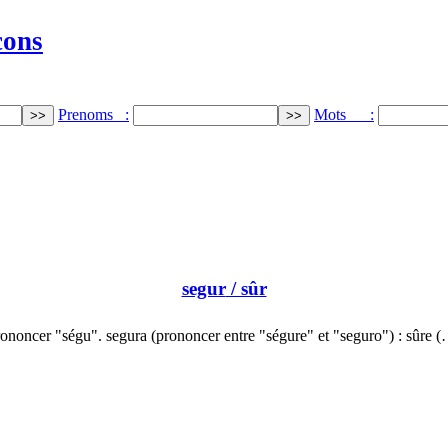
cons
Prenoms :
Mots :
segur
/ sûr
ononcer "ségu". segura (prononcer entre "ségure" et "seguro") : sûre 