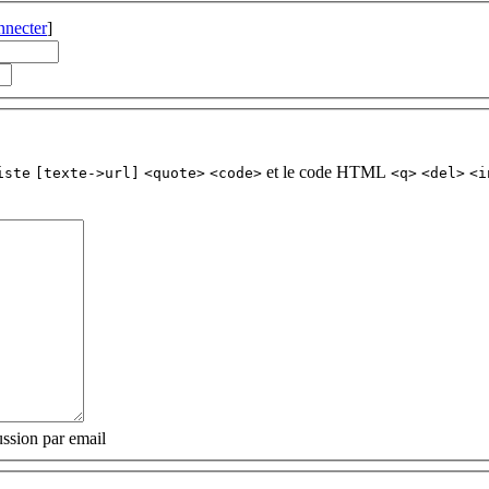
nnecter
]
et le code HTML
iste
[texte->url]
<quote>
<code>
<q>
<del>
<i
ssion par email