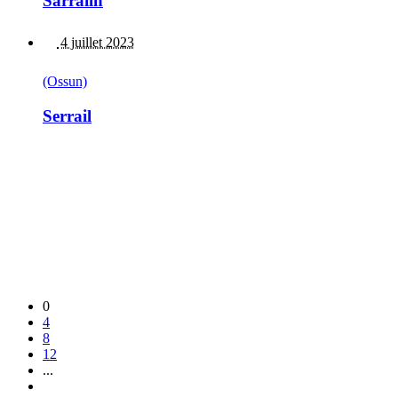
Sarrailh
4 juillet 2023
(Ossun)
Serrail
0
4
8
12
...