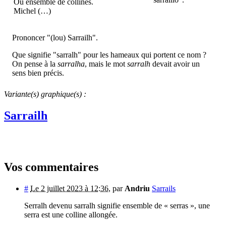
Ou ensemble de collines.
Michel (…)
Prononcer "(lou) Sarrailh".
Que signifie "sarralh" pour les hameaux qui portent ce nom ?
On pense à la
sarralha
, mais le mot
sarralh
devait avoir un
sens bien précis.
Variante(s) graphique(s) :
Sarrailh
Vos commentaires
#
Le 2 juillet 2023 à 12:36
,
par
Andriu
Sarrails
Serralh devenu sarralh signifie ensemble de « serras », une
serra est une colline allongée.