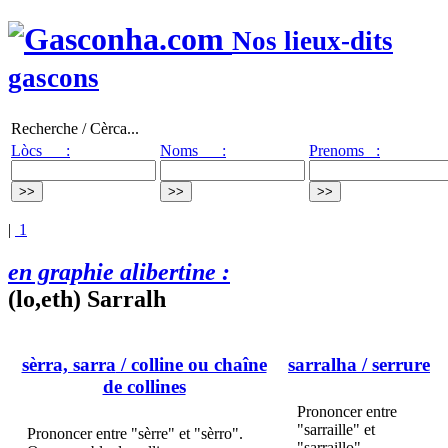
Nos lieux-dits
gascons
Recherche / Cèrca...
Lòcs :
Noms :
Prenoms :
|
1
en graphie alibertine :
(lo,eth) Sarralh
sèrra, sarra
/ colline ou chaîne
sarralha
/ serrure
de collines
Prononcer entre
"sarraille" et
Prononcer entre "sèrre" et "sèrro".
"sarraillo".