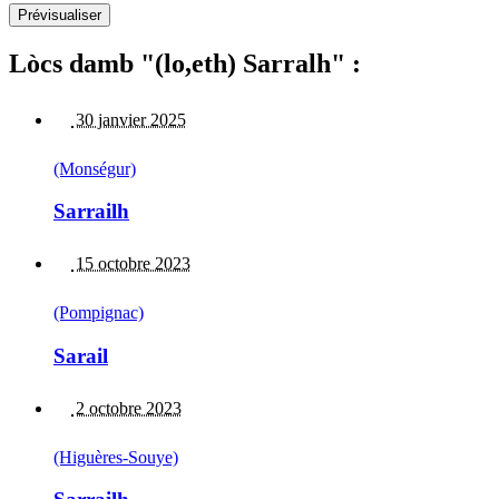
Lòcs damb "(lo,eth) Sarralh" :
30 janvier 2025
(Monségur)
Sarrailh
15 octobre 2023
(Pompignac)
Sarail
2 octobre 2023
(Higuères-Souye)