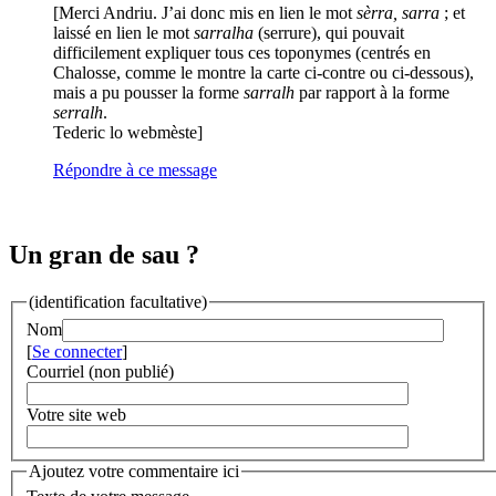
[Merci Andriu. J’ai donc mis en lien le mot
sèrra, sarra
; et
laissé en lien le mot
sarralha
(serrure), qui pouvait
difficilement expliquer tous ces toponymes (centrés en
Chalosse, comme le montre la carte ci-contre ou ci-dessous),
mais a pu pousser la forme
sarralh
par rapport à la forme
serralh
.
Tederic lo webmèste]
Répondre à ce message
Un gran de sau ?
(identification facultative)
Nom
[
Se connecter
]
Courriel (non publié)
Votre site web
Ajoutez votre commentaire ici