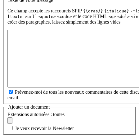
Texte de votre message
Ce champ accepte les raccourcis SPIP
{{gras}}
{italique}
-*l
et le code HTML
[texte->url]
<quote>
<code>
<q>
<del>
<in
créer des paragraphes, laissez simplement des lignes vides.
Prévenez-moi de tous les nouveaux commentaires de cette discu
email
Ajouter un document
Extensions autorisées : toutes
Je veux recevoir la Newsletter