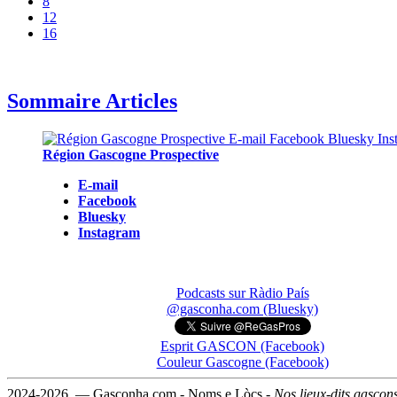
8
12
16
Sommaire Articles
Région Gascogne Prospective
E-mail
Facebook
Bluesky
Instagram
Podcasts sur Ràdio País
@gasconha.com (Bluesky)
Esprit GASCON (Facebook)
Couleur Gascogne (Facebook)
2024-2026 — Gasconha.com - Noms e Lòcs -
Nos lieux-dits gascon