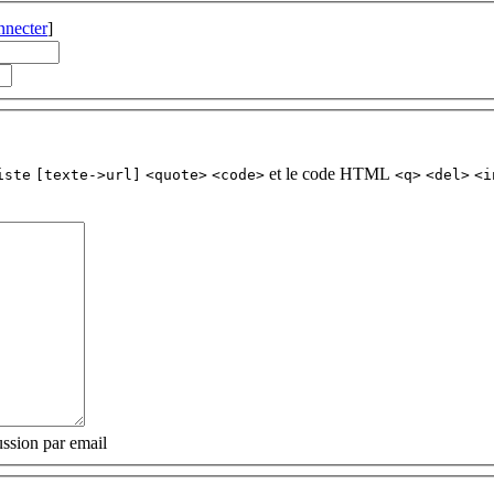
nnecter
]
et le code HTML
iste
[texte->url]
<quote>
<code>
<q>
<del>
<i
ssion par email