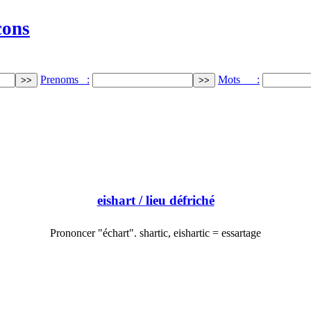
cons
Prenoms :
Mots :
eishart
/ lieu défriché
Prononcer "échart". shartic, eishartic = essartage