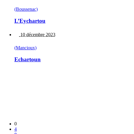
(Boussenac)
L’Eychartou
10 décembre 2023
(Mancioux)
Echartoun
0
4