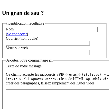
Un gran de sau ?
(identification facultative)
Nom
[
Se connecter
]
Courriel (non publié)
Votre site web
Ajoutez votre commentaire ici
Texte de votre message
Ce champ accepte les raccourcis SPIP
{{gras}}
{italique}
-*l
et le code HTML
[texte->url]
<quote>
<code>
<q>
<del>
<in
créer des paragraphes, laissez simplement des lignes vides.