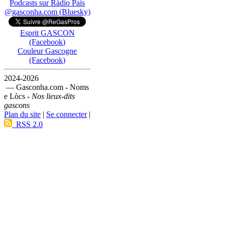
Podcasts sur Ràdio País
@gasconha.com (Bluesky)
Esprit GASCON
(Facebook)
Couleur Gascogne
(Facebook)
2024-2026
— Gasconha.com - Noms
e Lòcs -
Nos lieux-dits
gascons
Plan du site
|
Se connecter
|
RSS 2.0