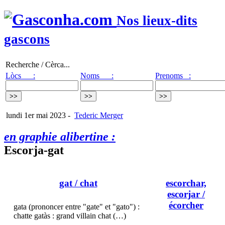
Nos lieux-dits
gascons
Recherche / Cèrca...
Lòcs :
Noms :
Prenoms :
lundi 1er mai 2023
-
Tederic Merger
en graphie alibertine :
Escorja-gat
gat
/ chat
escorchar,
escorjar
/
écorcher
gata (prononcer entre "gate" et "gato") :
chatte gatàs : grand villain chat (…)