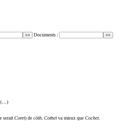
Documents :
r (…)
e serait
Coret
) de
còth
,
Cothet
va mieux que
Cochet
.